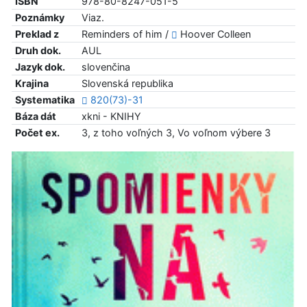
ISBN
978-80-8247-051-5
Poznámky
Viaz.
Preklad z
Reminders of him /
Hoover Colleen
Druh dok.
AUL
Jazyk dok.
slovenčina
Krajina
Slovenská republika
Systematika
820(73)-31
Báza dát
xkni - KNIHY
Počet ex.
3, z toho voľných 3, Vo voľnom výbere 3