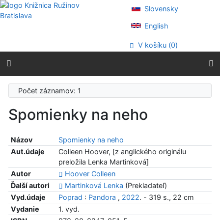
Prejsť na obsah
Slovensky
Prejsť na menu
Prehlásenie o webovej prístupnosti
English
V košíku (
0
)
Počet záznamov: 1
Spomienky na neho
Názov
Spomienky na neho
Aut.údaje
Colleen Hoover, [z anglického originálu
preložila Lenka Martinková]
Autor
Hoover Colleen
Ďalší autori
Martinková Lenka
(Prekladateľ)
Vyd.údaje
Poprad
:
Pandora
,
2022
. - 319 s., 22 cm
Vydanie
1. vyd.