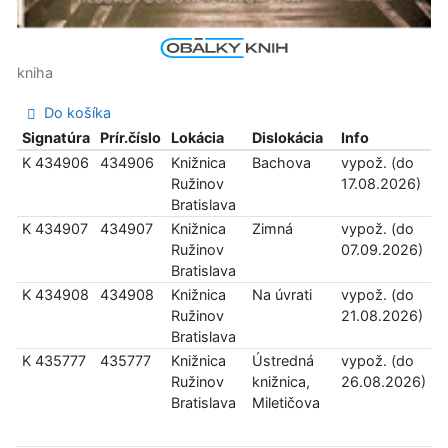
kniha
Do košíka
Signatúra
Prír.číslo
Lokácia
Dislokácia
Info
K 434906
434906
Knižnica
Bachova
vypož. (do
Ružinov
17.08.2026)
Bratislava
K 434907
434907
Knižnica
Zimná
vypož. (do
Ružinov
07.09.2026)
Bratislava
K 434908
434908
Knižnica
Na úvrati
vypož. (do
Ružinov
21.08.2026)
Bratislava
K 435777
435777
Knižnica
Ústredná
vypož. (do
Ružinov
knižnica,
26.08.2026)
Bratislava
Miletičova