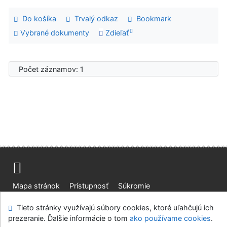
Do košíka
Trvalý odkaz
Bookmark
Vybrané dokumenty
Zdieľať
Počet záznamov: 1
Mapa stránok
Prístupnosť
Súkromie
Modul OpenSearch
Napíšte nám
Nastavenie cookies
Tieto stránky využívajú súbory cookies, ktoré uľahčujú ich
prezeranie. Ďalšie informácie o tom
ako používame cookies
.
Knižnica Ružinov Bratislava