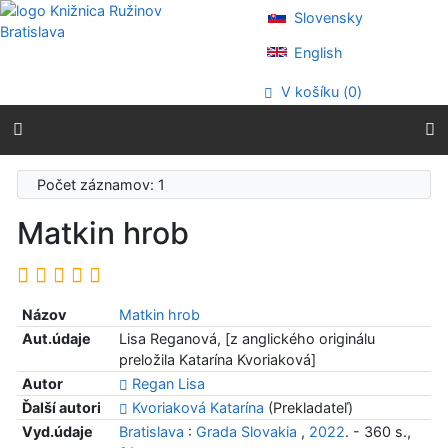
Prejsť na obsah
Slovensky
Prejsť na menu
Prehlásenie o webovej prístupnosti
English
V košíku (
0
)
Počet záznamov: 1
Matkin hrob
Názov
Matkin hrob
Aut.údaje
Lisa Reganová, [z anglického originálu
preložila Katarína Kvoriaková]
Autor
Regan Lisa
Ďalší autori
Kvoriaková Katarína
(Prekladateľ)
Vyd.údaje
Bratislava
:
Grada Slovakia
,
2022
. - 360 s.,