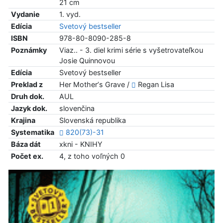
21 cm
Vydanie
1. vyd.
Edícia
Svetový bestseller
ISBN
978-80-8090-285-8
Poznámky
Viaz.. - 3. diel krimi série s vyšetrovateľkou
Josie Quinnovou
Edícia
Svetový bestseller
Preklad z
Her Motherʼs Grave /
Regan Lisa
Druh dok.
AUL
Jazyk dok.
slovenčina
Krajina
Slovenská republika
Systematika
820(73)-31
Báza dát
xkni - KNIHY
Počet ex.
4, z toho voľných 0