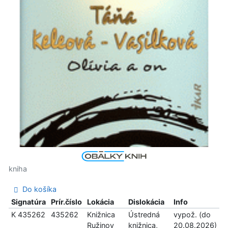
kniha
Do košíka
Signatúra
Prír.číslo
Lokácia
Dislokácia
Info
K 435262
435262
Knižnica
Ústredná
vypož. (do
Ružinov
knižnica,
20.08.2026)