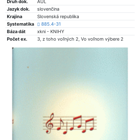
Druh dok.
AUL
Jazyk dok.
slovenčina
Krajina
Slovenská republika
Systematika
885.4-31
Báza dát
xkni - KNIHY
Počet ex.
3, z toho voľných 2, Vo voľnom výbere 2