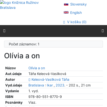
Prejsť na obsah
Slovensky
Prejsť na menu
Prehlásenie o webovej prístupnosti
English
V košíku (
0
)
Počet záznamov: 1
Olívia a on
Názov
Olívia a on
Aut.údaje
Táňa Keleová-Vasilková
Autor
Keleová-Vasilková Táňa
Vyd.údaje
Bratislava
:
Ikar
,
2023
. - 202 s., 21 cm
Vydanie
1. vyd.
ISBN
978-80-551-8770-9
Poznámky
Viaz.