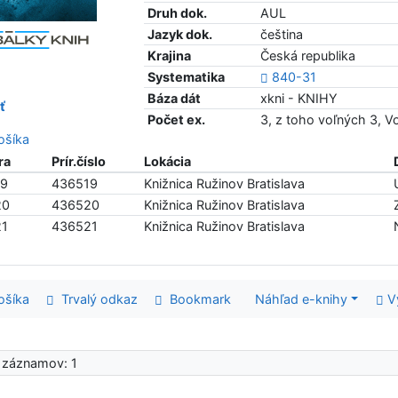
Druh dok.
AUL
Jazyk dok.
čeština
Krajina
Česká republika
Systematika
840-31
Báza dát
xkni - KNIHY
ť
Počet ex.
3, z toho voľných 3, 
šíka
ra
Prír.číslo
Lokácia
19
436519
Knižnica Ružinov Bratislava
20
436520
Knižnica Ružinov Bratislava
21
436521
Knižnica Ružinov Bratislava
šíka
Trvalý odkaz
Bookmark
Náhľad e-knihy
V
 záznamov: 1