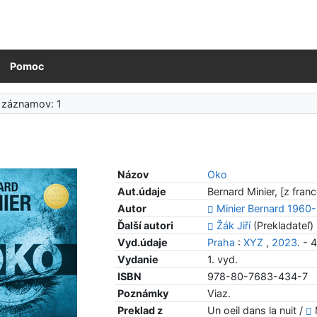
Pomoc
 záznamov: 1
Názov
Oko
Aut.údaje
Bernard Minier, [z franc
Autor
Minier Bernard 1960-
Ďalší autori
Žák Jiří
(Prekladateľ)
Vyd.údaje
Praha
:
XYZ
,
2023
. - 
Vydanie
1. vyd.
ISBN
978-80-7683-434-7
Poznámky
Viaz.
Preklad z
Un oeil dans la nuit /