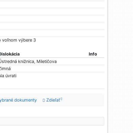
Vo voľnom výbere 3
Dislokácia
Info
Ústredná knižnica, Miletičova
Zimná
Na úvrati
ybrané dokumenty
Zdieľať