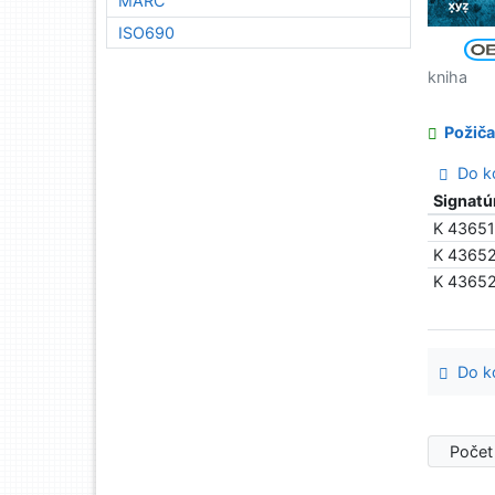
MARC
ISO690
kniha
Požiča
Do ko
Signatú
K 4365
K 4365
K 4365
Do ko
Počet