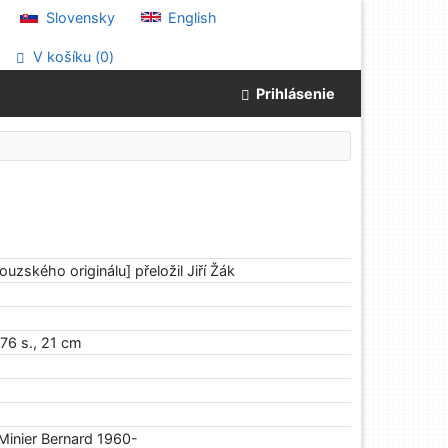
Slovensky
English
V košíku (
0
)
Prihlásenie
ouzského originálu] přeložil Jiří Žák
476 s., 21 cm
Minier Bernard 1960-