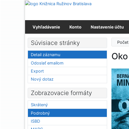
Prejsť na obsah
Prejsť na menu
Prehlásenie o webovej prístupnosti
Vyhľadávanie
Konto
Nastavenie účtu
Súvisiace stránky
Počet
Oko
Detail záznamu
Odoslať emailom
Export
Nový dotaz
Zobrazovacie formáty
Skrátený
Podrobný
ISBD