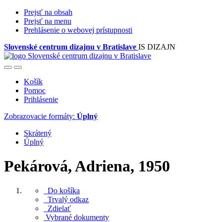
Prejsť na obsah
Prejsť na menu
Prehlásenie o webovej prístupnosti
Slovenské centrum dizajnu v Bratislave
IS DIZAJN
Košík
Pomoc
Prihlásenie
Zobrazovacie formáty:
Úplný
Skrátený
Úplný
Pekárová, Adriena, 1950
Do košíka
Trvalý odkaz
Zdielať
Vybrané dokumenty