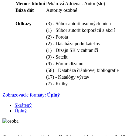
Meno s titulmi
Pekárová Adriena - Autor (slo)
Báza dát
Autority osobné
Odkazy
(3) - Súbor autorít osobných mien
(1) - Súbor autorít korporácií a akcií
(2) - Porota
(2) - Databáza podnikateľov
(1) - Dizajn SK v zahraničí
(9) - Satelit
(9) - Fórum dizajnu
(58) - Databáza článkovej bibliografie
(17) - Katalógy výstav
(7) - Knihy
Zobrazovacie formáty:
Úplný
Skrátený
Úplný