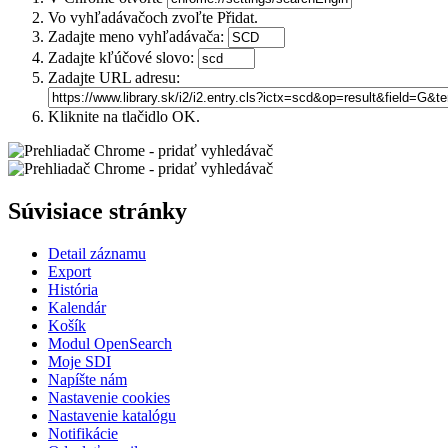
Vo vyhľadávačoch zvoľte
Přidat
.
Zadajte meno vyhľadávača:
Zadajte kľúčové slovo:
Zadajte URL adresu:
Kliknite na tlačidlo
OK
.
Súvisiace stránky
Detail záznamu
Export
História
Kalendár
Košík
Modul OpenSearch
Moje SDI
Napíšte nám
Nastavenie cookies
Nastavenie katalógu
Notifikácie