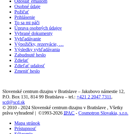
Odoslať emailom
Osobné údaje
Požičať
Prihlásenie
To sa mi páči
Úprava osobných údajov
Vybrané dokumenty
Vyhľadávanie
Výpožičky, rezervácie, …
Výsledky vyhľadávania
Zabudnuté heslo
Zdielať
Zdieľať udalosť
Zmeniť heslo
Slovenské centrum dizajnu v Bratislave
–
Jakubovo námestie 12
,
P.O. Box 131,
814 99
Bratislava
– tel.:
+421 2 2047 7311
,
scd@scd.sk
© 2010 - 2024 Slovenské centrum dizajnu v Bratislave , Všetky
práva vyhradené | ©1993-2026
IPAC
-
Cosmotron Slovakia, s.r.o.
Mapa stránok
Prístupnosť
Súkromie