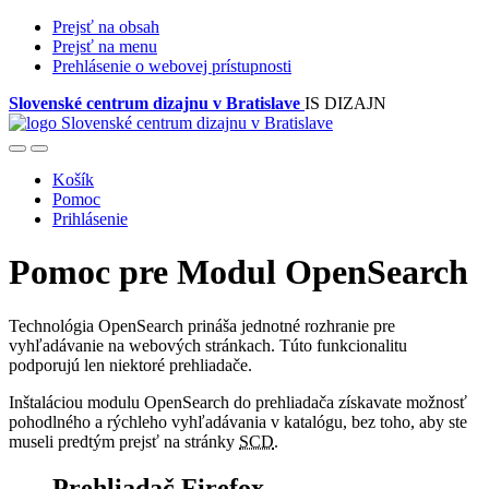
Prejsť na obsah
Prejsť na menu
Prehlásenie o webovej prístupnosti
Slovenské centrum dizajnu v Bratislave
IS DIZAJN
Košík
Pomoc
Prihlásenie
Pomoc pre Modul OpenSearch
Technológia OpenSearch prináša jednotné rozhranie pre
vyhľadávanie na webových stránkach. Túto funkcionalitu
podporujú len niektoré prehliadače.
Inštaláciou modulu OpenSearch do prehliadača získavate možnosť
pohodlného a rýchleho vyhľadávania v katalógu, bez toho, aby ste
museli predtým prejsť na stránky
SCD
.
Prehliadač Firefox