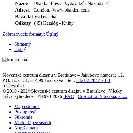
Názov
Phaidon Press - Vydavateľ / Nakladateľ
Adresa
London. (www.phaidon.com)
Báza dát
Vydavatelia
Odkazy
(45) Katalóg - Knihy
Zobrazovacie formáty:
Úplný
Skrátený
Úplný
Slovenské centrum dizajnu v Bratislave
–
Jakubovo námestie 12
,
P.O. Box 131,
814 99
Bratislava
– tel.:
+421 2 2047 7311
,
scd@scd.sk
© 2010 - 2024 Slovenské centrum dizajnu v Bratislave , Všetky
práva vyhradené | ©1993-2026
IPAC
-
Cosmotron Slovakia, s.r.o.
Mapa stránok
Prístupnosť
Súkromie
Modul OpenSearch
Napíšte nám