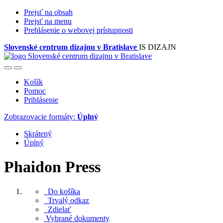
Prejsť na obsah
Prejsť na menu
Prehlásenie o webovej prístupnosti
Slovenské centrum dizajnu v Bratislave
IS DIZAJN
Košík
Pomoc
Prihlásenie
Zobrazovacie formáty:
Úplný
Skrátený
Úplný
Phaidon Press
Do košíka
Trvalý odkaz
Zdielať
Vybrané dokumenty