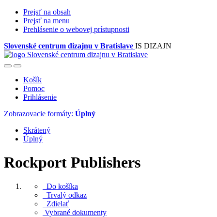
Prejsť na obsah
Prejsť na menu
Prehlásenie o webovej prístupnosti
Slovenské centrum dizajnu v Bratislave
IS DIZAJN
Košík
Pomoc
Prihlásenie
Zobrazovacie formáty:
Úplný
Skrátený
Úplný
Rockport Publishers
Do košíka
Trvalý odkaz
Zdielať
Vybrané dokumenty