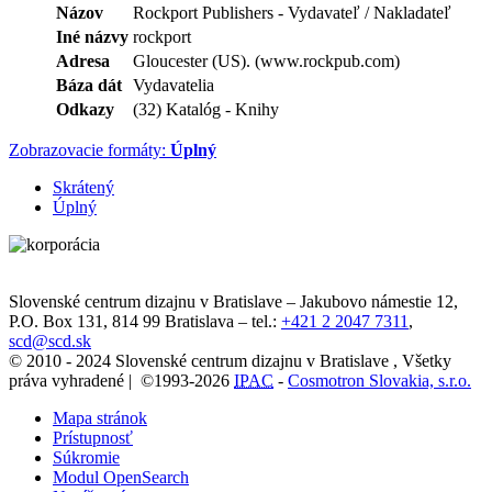
Názov
Rockport Publishers - Vydavateľ / Nakladateľ
Iné názvy
rockport
Adresa
Gloucester (US). (www.rockpub.com)
Báza dát
Vydavatelia
Odkazy
(32) Katalóg - Knihy
Zobrazovacie formáty:
Úplný
Skrátený
Úplný
Slovenské centrum dizajnu v Bratislave
–
Jakubovo námestie 12
,
P.O. Box 131,
814 99
Bratislava
– tel.:
+421 2 2047 7311
,
scd@scd.sk
© 2010 - 2024 Slovenské centrum dizajnu v Bratislave , Všetky
práva vyhradené | ©1993-2026
IPAC
-
Cosmotron Slovakia, s.r.o.
Mapa stránok
Prístupnosť
Súkromie
Modul OpenSearch