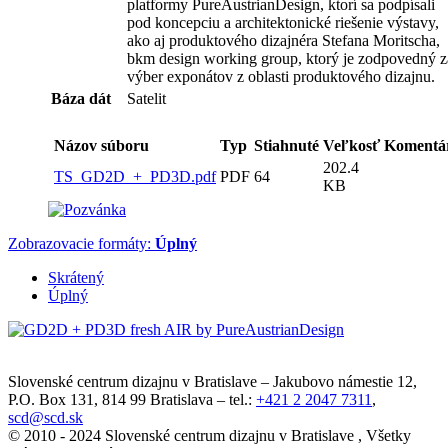
platformy PureAustrianDesign, ktorí sa podpísali
pod koncepciu a architektonické riešenie výstavy,
ako aj produktového dizajnéra Stefana Moritscha,
bkm design working group, ktorý je zodpovedný z
výber exponátov z oblasti produktového dizajnu.
Báza dát
Satelit
Názov súboru
Typ
Stiahnuté
Veľkosť
Komentá
202.4
TS_GD2D_+_PD3D.pdf
PDF
64
KB
Zobrazovacie formáty:
Úplný
Skrátený
Úplný
Slovenské centrum dizajnu v Bratislave
–
Jakubovo námestie 12
,
P.O. Box 131,
814 99
Bratislava
– tel.:
+421 2 2047 7311
,
scd@scd.sk
© 2010 - 2024 Slovenské centrum dizajnu v Bratislave , Všetky