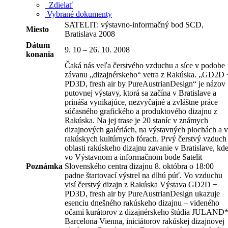
Zdielať
Vybrané dokumenty
SATELIT: výstavno-informačný bod SCD,
Miesto
Bratislava 2008
Dátum
9. 10 – 26. 10. 2008
konania
Čaká nás veľa čerstvého vzduchu a síce v podobe
závanu „dizajnérskeho“ vetra z Rakúska. „GD2D 
PD3D, fresh air by PureAustrianDesign“ je názov
putovnej výstavy, ktorá sa začína v Bratislave a
prináša vynikajúce, nezvyčajné a zvláštne práce
súčasného grafického a produktového dizajnu z
Rakúska. Na jej trase je 20 staníc v známych
dizajnových galériách, na výstavných plochách a v
rakúskych kultúrnych fórach. Prvý čerstvý vzduch
oblasti rakúskeho dizajnu zavanie v Bratislave, kd
vo Výstavnom a informačnom bode Satelit
Poznámka
Slovenského centra dizajnu 8. októbra o 18:00
padne štartovací výstrel na dlhú púť. Vo vzduchu
visí čerstvý dizajn z Rakúska Výstava GD2D +
PD3D, fresh air by PureAustrianDesign ukazuje
esenciu dnešného rakúskeho dizajnu – videného
očami kurátorov z dizajnérskeho štúdia JULAND
Barcelona Vienna, iniciátorov rakúskej dizajnovej