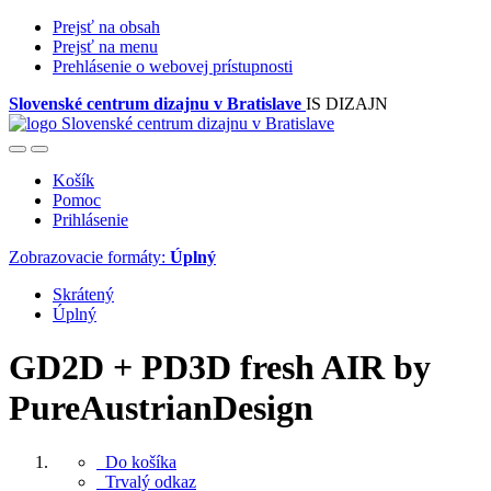
Prejsť na obsah
Prejsť na menu
Prehlásenie o webovej prístupnosti
Slovenské centrum dizajnu v Bratislave
IS DIZAJN
Košík
Pomoc
Prihlásenie
Zobrazovacie formáty:
Úplný
Skrátený
Úplný
GD2D + PD3D fresh AIR by
PureAustrianDesign
Do košíka
Trvalý odkaz