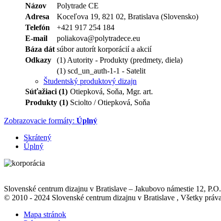
Názov
Polytrade CE
Adresa
Koceľova 19, 821 02, Bratislava (Slovensko)
Telefón
+421 917 254 184
E-mail
poliakova@polytradece.eu
Báza dát
súbor autorít korporácií a akcií
Odkazy
(1) Autority - Produkty (predmety, diela)
(1) scd_un_auth-1-1 - Satelit
Študentský produktový dizajn
Súťažiaci (1)
Otiepková, Soňa, Mgr. art.
Produkty (1)
Sciolto / Otiepková, Soňa
Zobrazovacie formáty:
Úplný
Skrátený
Úplný
Slovenské centrum dizajnu v Bratislave
–
Jakubovo námestie 12
, P.O
© 2010 - 2024 Slovenské centrum dizajnu v Bratislave , Všetky pr
Mapa stránok