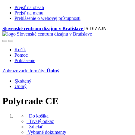
Prejsť na obsah
Prejsť na menu
Prehlásenie o webovej prístupnosti
Slovenské centrum dizajnu v Bratislave
IS DIZAJN
Košík
Pomoc
Prihlásenie
Zobrazovacie formáty:
Úplný
Skrátený
Úplný
Polytrade CE
Do košíka
Trvalý odkaz
Zdielať
Vybrané dokumenty