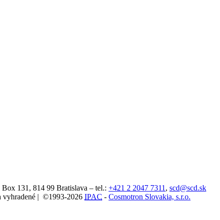
. Box 131,
814 99
Bratislava
– tel.:
+421 2 2047 7311
,
scd@scd.sk
áva vyhradené | ©1993-2026
IPAC
-
Cosmotron Slovakia, s.r.o.