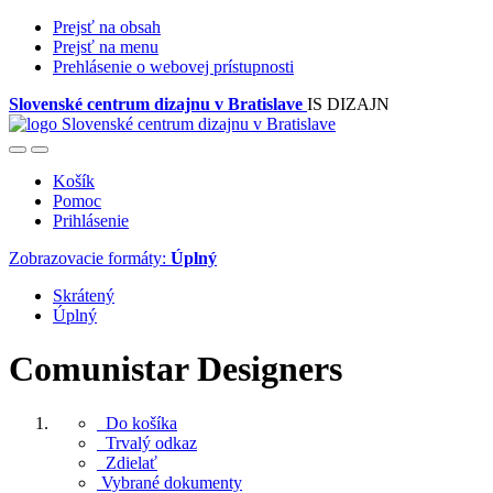
Prejsť na obsah
Prejsť na menu
Prehlásenie o webovej prístupnosti
Slovenské centrum dizajnu v Bratislave
IS DIZAJN
Košík
Pomoc
Prihlásenie
Zobrazovacie formáty:
Úplný
Skrátený
Úplný
Comunistar Designers
Do košíka
Trvalý odkaz
Zdielať
Vybrané dokumenty