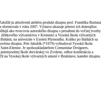
ožili ju absolventi ateliéru produkt dizajnu prof. Františka Buriana
a sformovala v roku 2007. Výstava ukazuje prierez ich doterajšou
filujú ako tvorcovia autorského dizajnu s presahmi do voľnej tvorby
 úžitkového výtvarníctva v Kremnici a Vysokú školu výtvarných
ritánii, na univerzite v Exeteri Plymouthu. Krátko po štúdiách sa
érovému dizajnu. Petr Jakubík (*1979) vyštudoval Vysokú školu
e Saint-Etienne. Je spoluzakladatelom Comunistar Designers.
priemyselnej škole drevárskej vo Zvolene, odbor konštrukcia a
il na Vysokej škole výtvarných umení v Bratislave, katedre dizajnu.