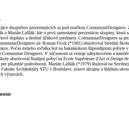
ľ
jice dizajnérov prezentujúcich sa pod značkou ComunistarDesigners. Zal
k a Marián Laššák. Ide o prvú samostatnú prezentáciu skupiny, ktorá s
ytové doplnky a drobné úžitkové predmety. ComunistarDesigners sa pro
omunistarDesigners sú: Roman Ficek (*1981) absolvoval Strednú školu
kov. Počas tretieho ročníka bol na bakalárskom štipendijnom pobyte v B
ia Comunistar Designers. V súčasnosti sa venuje nábytkovému a interi
školy absolvoval študijný pobyt na Ecole Supérieure d'Art et Design d
re pikantné podrobnosti. Marián Laššák (*1979) študoval na Strednej 
Fakulte Architektúry STU v Bratislave, ústave dizajnu a štúdium ukonč
ch výstavách.
entár