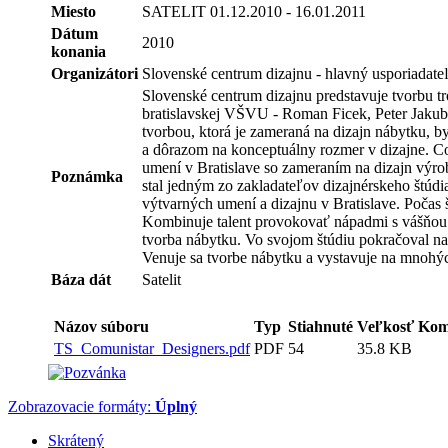
Miesto
SATELIT 01.12.2010 - 16.01.2011
Dátum
2010
konania
Organizátori
Slovenské centrum dizajnu - hlavný usporiadate
Slovenské centrum dizajnu predstavuje tvorbu tro
bratislavskej VŠVU - Roman Ficek, Peter Jakubí
tvorbou, ktorá je zameraná na dizajn nábytku, b
a dôrazom na konceptuálny rozmer v dizajne. C
umení v Bratislave so zameraním na dizajn výrob
Poznámka
stal jedným zo zakladateľov dizajnérskeho štúd
výtvarných umení a dizajnu v Bratislave. Počas 
Kombinuje talent provokovať nápadmi s vášňou p
tvorba nábytku. Vo svojom štúdiu pokračoval na 
Venuje sa tvorbe nábytku a vystavuje na mnohý
Báza dát
Satelit
Názov súboru
Typ
Stiahnuté
Veľkosť
Kom
TS_Comunistar_Designers.pdf
PDF
54
35.8 KB
Zobrazovacie formáty:
Úplný
Skrátený