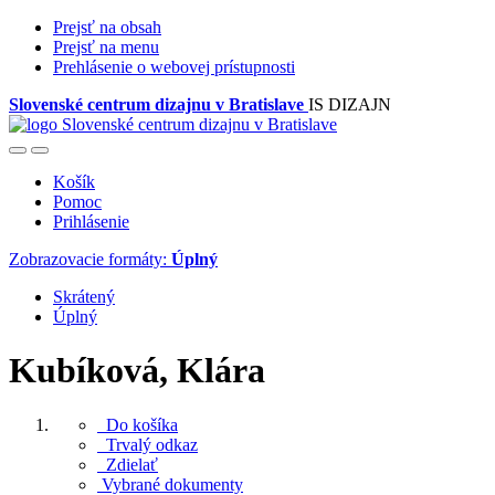
Prejsť na obsah
Prejsť na menu
Prehlásenie o webovej prístupnosti
Slovenské centrum dizajnu v Bratislave
IS DIZAJN
Košík
Pomoc
Prihlásenie
Zobrazovacie formáty:
Úplný
Skrátený
Úplný
Kubíková, Klára
Do košíka
Trvalý odkaz
Zdielať
Vybrané dokumenty