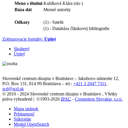
Meno s titulmi
Kubíková Klára (slo )
Báza dát
Menné autority
Odkazy
(1) - Satelit
(1) - Databáza článkovej bibliografie
Zobrazovacie formáty:
Úplný
Skrátený
Úplný
Slovenské centrum dizajnu v Bratislave
–
Jakubovo námestie 12
,
P.O. Box 131,
814 99
Bratislava
– tel.:
+421 2 2047 7311
,
scd@scd.sk
© 2010 - 2024 Slovenské centrum dizajnu v Bratislave , Všetky
práva vyhradené | ©1993-2026
IPAC
-
Cosmotron Slovakia, s.r.o.
Mapa stránok
Prístupnosť
Súkromie
Modul OpenSearch