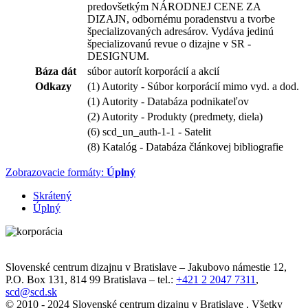
predovšetkým NÁRODNEJ CENE ZA
DIZAJN, odbornému poradenstvu a tvorbe
špecializovaných adresárov. Vydáva jedinú
špecializovanú revue o dizajne v SR -
DESIGNUM.
Báza dát
súbor autorít korporácií a akcií
Odkazy
(1) Autority - Súbor korporácií mimo vyd. a dod.
(1) Autority - Databáza podnikateľov
(2) Autority - Produkty (predmety, diela)
(6) scd_un_auth-1-1 - Satelit
(8) Katalóg - Databáza článkovej bibliografie
Zobrazovacie formáty:
Úplný
Skrátený
Úplný
Slovenské centrum dizajnu v Bratislave
–
Jakubovo námestie 12
,
P.O. Box 131,
814 99
Bratislava
– tel.:
+421 2 2047 7311
,
scd@scd.sk
© 2010 - 2024 Slovenské centrum dizajnu v Bratislave , Všetky