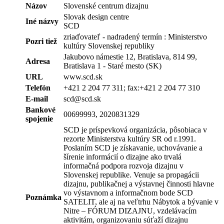
Názov
Slovenské centrum dizajnu
Slovak design centre
Iné názvy
SCD
zriaďovateľ - nadradený termín :
Ministerstvo
Pozri tiež
kultúry Slovenskej republiky
Jakubovo námestie 12, Bratislava, 814 99,
Adresa
Bratislava 1 - Staré mesto (SK)
URL
www.scd.sk
Telefón
+421 2 204 77 311; fax:+421 2 204 77 310
E-mail
scd@scd.sk
Bankové
00699993, 2020831329
spojenie
SCD je príspevková organizácia, pôsobiaca v
rezorte Ministerstva kultúry SR od r.1991.
Poslaním SCD je získavanie, uchovávanie a
šírenie informácií o dizajne ako trvalá
informačná podpora rozvoja dizajnu v
Slovenskej republike. Venuje sa propagácii
dizajnu, publikačnej a výstavnej činnosti hlavne
vo výstavnom a informačnom bode SCD
Poznámka
SATELIT, ale aj na veľtrhu Nábytok a bývanie v
Nitre – FÓRUM DIZAJNU, vzdelávacím
aktivitám, organizovaniu súťaží dizajnu