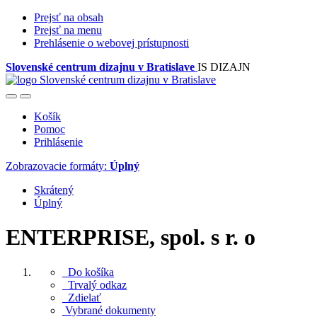
Prejsť na obsah
Prejsť na menu
Prehlásenie o webovej prístupnosti
Slovenské centrum dizajnu v Bratislave
IS DIZAJN
Košík
Pomoc
Prihlásenie
Zobrazovacie formáty:
Úplný
Skrátený
Úplný
ENTERPRISE, spol. s r. o
Do košíka
Trvalý odkaz
Zdielať
Vybrané dokumenty