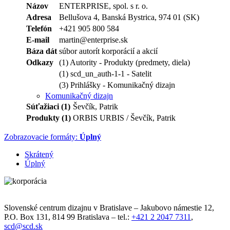
Názov
ENTERPRISE, spol. s r. o.
Adresa
Bellušova 4, Banská Bystrica, 974 01 (SK)
Telefón
+421 905 800 584
E-mail
martin@enterprise.sk
Báza dát
súbor autorít korporácií a akcií
Odkazy
(1) Autority - Produkty (predmety, diela)
(1) scd_un_auth-1-1 - Satelit
(3) Prihlášky - Komunikačný dizajn
Komunikačný dizajn
Súťažiaci (1)
Ševčík, Patrik
Produkty (1)
ORBIS URBIS / Ševčík, Patrik
Zobrazovacie formáty:
Úplný
Skrátený
Úplný
Slovenské centrum dizajnu v Bratislave
–
Jakubovo námestie 12
,
P.O. Box 131,
814 99
Bratislava
– tel.:
+421 2 2047 7311
,
scd@scd.sk