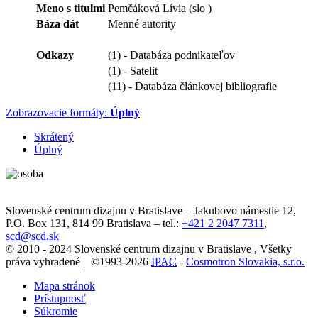
Meno s titulmi
Pemčáková Lívia (slo )
Báza dát
Menné autority
Odkazy
(1) - Databáza podnikateľov
(1) - Satelit
(11) - Databáza článkovej bibliografie
Zobrazovacie formáty:
Úplný
Skrátený
Úplný
Slovenské centrum dizajnu v Bratislave
–
Jakubovo námestie 12
,
P.O. Box 131,
814 99
Bratislava
– tel.:
+421 2 2047 7311
,
scd@scd.sk
© 2010 - 2024 Slovenské centrum dizajnu v Bratislave , Všetky
práva vyhradené | ©1993-2026
IPAC
-
Cosmotron Slovakia, s.r.o.
Mapa stránok
Prístupnosť
Súkromie