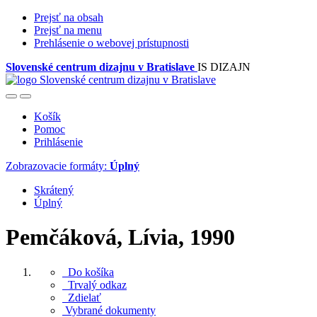
Prejsť na obsah
Prejsť na menu
Prehlásenie o webovej prístupnosti
Slovenské centrum dizajnu v Bratislave
IS DIZAJN
Košík
Pomoc
Prihlásenie
Zobrazovacie formáty:
Úplný
Skrátený
Úplný
Pemčáková, Lívia, 1990
Do košíka
Trvalý odkaz
Zdielať
Vybrané dokumenty