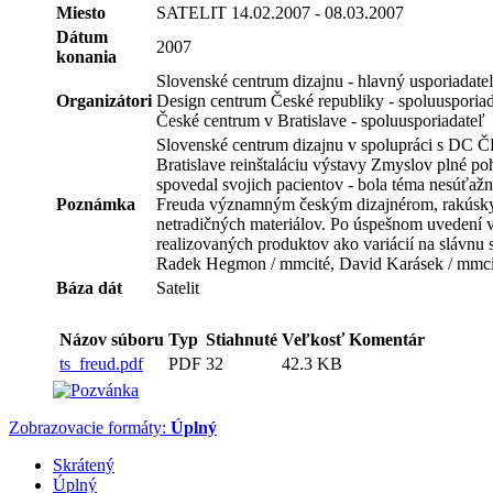
Miesto
SATELIT 14.02.2007 - 08.03.2007
Dátum
2007
konania
Slovenské centrum dizajnu - hlavný usporiadate
Organizátori
Design centrum České republiky - spoluusporia
České centrum v Bratislave - spoluusporiadateľ
Slovenské centrum dizajnu v spolupráci s DC Č
Bratislave reinštaláciu výstavy Zmyslov plné p
spovedal svojich pacientov - bola téma nesúťažn
Poznámka
Freuda významným českým dizajnérom, rakúskym,
netradičných materiálov. Po úspešnom uvedení v
realizovaných produktov ako variácií na slávnu so
Radek Hegmon / mmcité, David Karásek / mmcité,
Báza dát
Satelit
Názov súboru
Typ
Stiahnuté
Veľkosť
Komentár
ts_freud.pdf
PDF
32
42.3 KB
Zobrazovacie formáty:
Úplný
Skrátený
Úplný