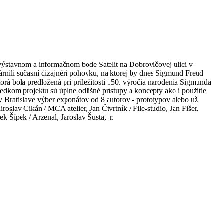
ýstavnom a informačnom bode Satelit na Dobrovičovej ulici v
rnili súčasní dizajnéri pohovku, na ktorej by dnes Sigmund Freud
orá bola predložená pri príležitosti 150. výročia narodenia Sigmunda
om projektu sú úplne odlišné prístupy a koncepty ako i použitie
 Bratislave výber exponátov od 8 autorov - prototypov alebo už
roslav Cikán / MCA atelier, Jan Čtvrtník / File-studio, Jan Fišer,
Šípek / Arzenal, Jaroslav Šusta, jr.