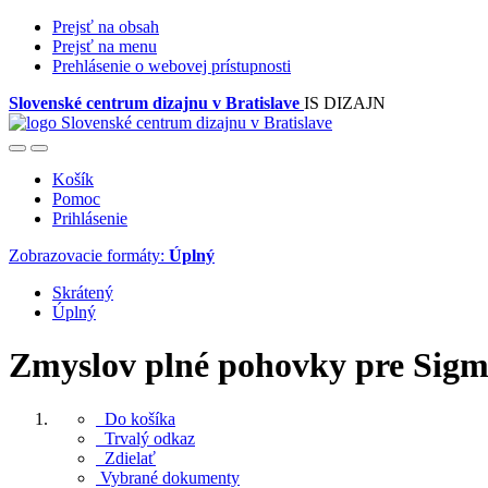
Prejsť na obsah
Prejsť na menu
Prehlásenie o webovej prístupnosti
Slovenské centrum dizajnu v Bratislave
IS DIZAJN
Košík
Pomoc
Prihlásenie
Zobrazovacie formáty:
Úplný
Skrátený
Úplný
Zmyslov plné pohovky pre Sigm
Do košíka
Trvalý odkaz
Zdielať
Vybrané dokumenty