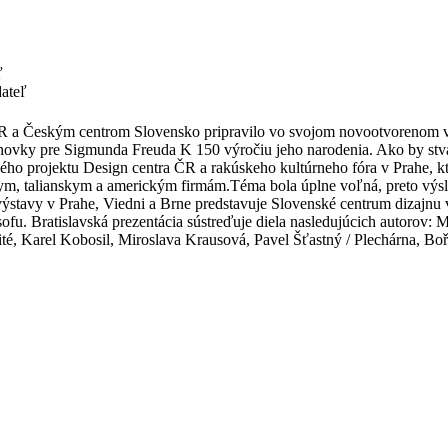
ľ
dateľ
R a Českým centrom Slovensko pripravilo vo svojom novootvorenom v
ohovky pre Sigmunda Freuda K 150 výročiu jeho narodenia. Ako by stvá
ého projektu Design centra ČR a rakúskeho kultúrneho fóra v Prahe, kt
 talianskym a americkým firmám.Téma bola úplne voľná, preto výsledk
ýstavy v Prahe, Viedni a Brne predstavuje Slovenské centrum dizajnu v
fu. Bratislavská prezentácia sústreďuje diela nasledujúcich autorov: Mi
 Karel Kobosil, Miroslava Krausová, Pavel Šťastný / Plechárna, Bořek 