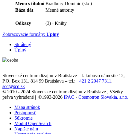
Meno s titulmi
Bradbury Dominic (slo )
Báza dát
Menné autority
Odkazy
(3) - Knihy
Zobrazovacie formáty:
Úplný
Skrátený
Úplný
Slovenské centrum dizajnu v Bratislave
–
Jakubovo námestie 12
,
P.O. Box 131,
814 99
Bratislava
– tel.:
+421 2 2047 7311
,
scd@scd.sk
© 2010 - 2024 Slovenské centrum dizajnu v Bratislave , Všetky
práva vyhradené | ©1993-2026
IPAC
-
Cosmotron Slovakia, s.r.o.
Mapa stránok
Prístupnosť
Súkromie
Modul OpenSearch
Napíšte nám