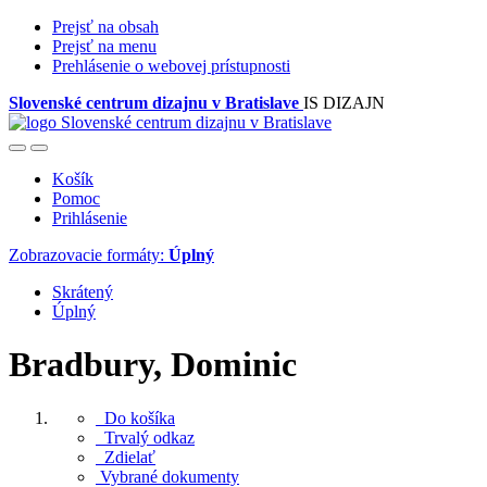
Prejsť na obsah
Prejsť na menu
Prehlásenie o webovej prístupnosti
Slovenské centrum dizajnu v Bratislave
IS DIZAJN
Košík
Pomoc
Prihlásenie
Zobrazovacie formáty:
Úplný
Skrátený
Úplný
Bradbury, Dominic
Do košíka
Trvalý odkaz
Zdielať
Vybrané dokumenty