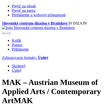
Prejsť na obsah
Prejsť na menu
Prehlásenie o webovej prístupnosti
Slovenské centrum dizajnu v Bratislave
IS DIZAJN
Košík
Pomoc
Prihlásenie
Zobrazovacie formáty:
Úplný
Skrátený
Úplný
MAK – Austrian Museum of
Applied Arts / Contemporary
ArtMAK