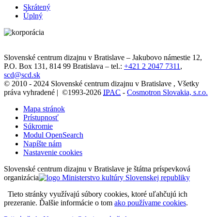
Skrátený
Úplný
Slovenské centrum dizajnu v Bratislave
–
Jakubovo námestie 12
,
P.O. Box 131,
814 99
Bratislava
– tel.:
+421 2 2047 7311
,
scd@scd.sk
© 2010 - 2024 Slovenské centrum dizajnu v Bratislave , Všetky
práva vyhradené | ©1993-2026
IPAC
-
Cosmotron Slovakia, s.r.o.
Mapa stránok
Prístupnosť
Súkromie
Modul OpenSearch
Napíšte nám
Nastavenie cookies
Slovenské centrum dizajnu v Bratislave je štátna príspevková
organizácia
Tieto stránky využívajú súbory cookies, ktoré uľahčujú ich
prezeranie. Ďalšie informácie o tom
ako používame cookies
.