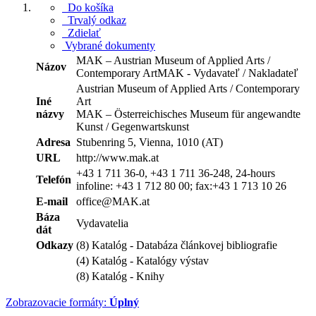
Do košíka
Trvalý odkaz
Zdielať
Vybrané dokumenty
MAK – Austrian Museum of Applied Arts /
Názov
Contemporary ArtMAK - Vydavateľ / Nakladateľ
Austrian Museum of Applied Arts / Contemporary
Iné
Art
názvy
MAK – Österreichisches Museum für angewandte
Kunst / Gegenwartskunst
Adresa
Stubenring 5, Vienna, 1010 (AT)
URL
http://www.mak.at
+43 1 711 36-0, +43 1 711 36-248, 24-hours
Telefón
infoline: +43 1 712 80 00; fax:+43 1 713 10 26
E-mail
office@MAK.at
Báza
Vydavatelia
dát
Odkazy
(8) Katalóg - Databáza článkovej bibliografie
(4) Katalóg - Katalógy výstav
(8) Katalóg - Knihy
Zobrazovacie formáty:
Úplný