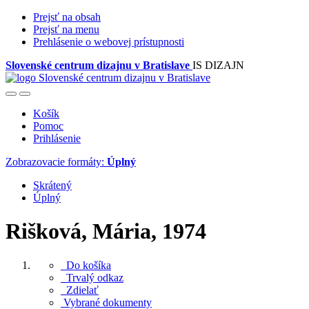
Prejsť na obsah
Prejsť na menu
Prehlásenie o webovej prístupnosti
Slovenské centrum dizajnu v Bratislave
IS DIZAJN
Košík
Pomoc
Prihlásenie
Zobrazovacie formáty:
Úplný
Skrátený
Úplný
Rišková, Mária, 1974
Do košíka
Trvalý odkaz
Zdielať
Vybrané dokumenty