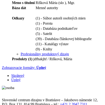
Meno s titulmi
Rišková Mária (slo ), Mgr.
Báza dát
Menné autority
Odkazy
(1) - Súbor autorít osobných mien
(1) - Porota
(1) - Databáza podnikateľov
(5) - Satelit
(39) - Databáza článkovej bibliografie
(11) - Katalógy výstav
(9) - Knihy
Profesionálny produktový dizajn
Produkty (1)
jdfhakjhf / Rišková, Mária
Zobrazovacie formáty:
Úplný
Skrátený
Úplný
Slovenské centrum dizajnu v Bratislave
–
Jakubovo námestie 12
,
P.O. Box 131,
814 99
Bratislava
– tel.:
+421 2 2047 7311
,