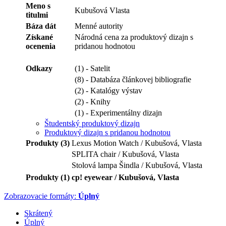
Meno s
Kubušová Vlasta
titulmi
Báza dát
Menné autority
Získané
Národná cena za produktový dizajn s
ocenenia
pridanou hodnotou
Odkazy
(1) - Satelit
(8) - Databáza článkovej bibliografie
(2) - Katalógy výstav
(2) - Knihy
(1) - Experimentálny dizajn
Študentský produktový dizajn
Produktový dizajn s pridanou hodnotou
Produkty (3)
Lexus Motion Watch / Kubušová, Vlasta
SPLITA chair / Kubušová, Vlasta
Stolová lampa Šindla / Kubušová, Vlasta
Produkty (1)
cp! eyewear / Kubušová, Vlasta
Zobrazovacie formáty:
Úplný
Skrátený
Úplný