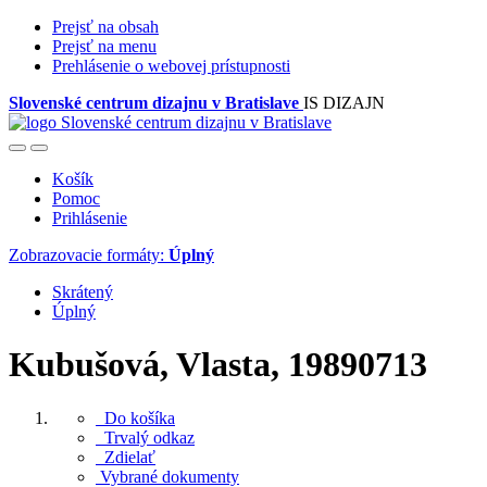
Prejsť na obsah
Prejsť na menu
Prehlásenie o webovej prístupnosti
Slovenské centrum dizajnu v Bratislave
IS DIZAJN
Košík
Pomoc
Prihlásenie
Zobrazovacie formáty:
Úplný
Skrátený
Úplný
Kubušová, Vlasta, 19890713
Do košíka
Trvalý odkaz
Zdielať
Vybrané dokumenty