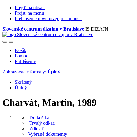
Prejsť na obsah
Prejsť na menu
Prehlásenie o webovej prístupnosti
Slovenské centrum dizajnu v Bratislave
IS DIZAJN
Košík
Pomoc
Prihlásenie
Zobrazovacie formáty:
Úplný
Skrátený
Úplný
Charvát, Martin, 1989
Do košíka
Trvalý odkaz
Zdielať
Vybrané dokumenty