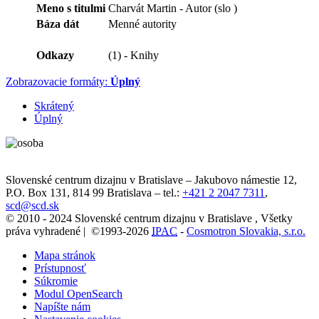
Meno s titulmi
Charvát Martin - Autor (slo )
Báza dát
Menné autority
Odkazy
(1) - Knihy
Zobrazovacie formáty:
Úplný
Skrátený
Úplný
Slovenské centrum dizajnu v Bratislave
–
Jakubovo námestie 12
,
P.O. Box 131,
814 99
Bratislava
– tel.:
+421 2 2047 7311
,
scd@scd.sk
© 2010 - 2024 Slovenské centrum dizajnu v Bratislave , Všetky
práva vyhradené | ©1993-2026
IPAC
-
Cosmotron Slovakia, s.r.o.
Mapa stránok
Prístupnosť
Súkromie
Modul OpenSearch
Napíšte nám