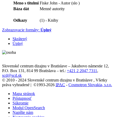
Meno s titulmi
Fiske John - Autor (slo )
Báza dát
Menné autority
Odkazy
(1) - Knihy
Zobrazovacie formáty:
Úplný
Skrátený
Úplný
Slovenské centrum dizajnu v Bratislave
–
Jakubovo námestie 12
,
P.O. Box 131,
814 99
Bratislava
– tel.:
+421 2 2047 7311
,
scd@scd.sk
© 2010 - 2024 Slovenské centrum dizajnu v Bratislave , Všetky
práva vyhradené | ©1993-2026
IPAC
-
Cosmotron Slovakia, s.r.o.
Mapa stránok
Prístupnosť
Súkromie
Modul OpenSearch
Napíšte nám