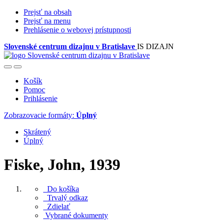
Prejsť na obsah
Prejsť na menu
Prehlásenie o webovej prístupnosti
Slovenské centrum dizajnu v Bratislave
IS DIZAJN
Košík
Pomoc
Prihlásenie
Zobrazovacie formáty:
Úplný
Skrátený
Úplný
Fiske, John, 1939
Do košíka
Trvalý odkaz
Zdielať
Vybrané dokumenty