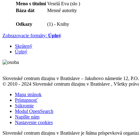
Meno s titulmi
Veselá Eva (slo )
Báza dát
Menné autority
Odkazy
(1) - Knihy
Zobrazovacie formáty:
Úplný
Skrátený
Úplný
Slovenské centrum dizajnu v Bratislave
–
Jakubovo námestie 12
, P.O
© 2010 - 2024 Slovenské centrum dizajnu v Bratislave , Všetky pr
Mapa stránok
Prístupnosť
Súkromie
Modul OpenSearch
Napíšte nám
Nastavenie cookies
Slovenské centrum dizajnu v Bratislave je štátna príspevková organiz