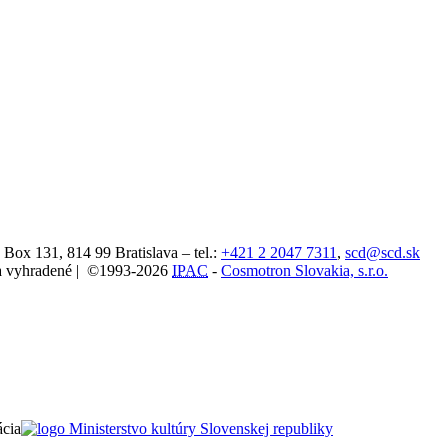
. Box 131,
814 99
Bratislava
– tel.:
+421 2 2047 7311
,
scd@scd.sk
áva vyhradené | ©1993-2026
IPAC
-
Cosmotron Slovakia, s.r.o.
ácia