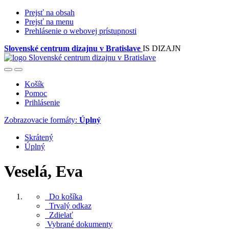
Prejsť na obsah
Prejsť na menu
Prehlásenie o webovej prístupnosti
Slovenské centrum dizajnu v Bratislave
IS DIZAJN
Košík
Pomoc
Prihlásenie
Zobrazovacie formáty:
Úplný
Skrátený
Úplný
Veselá, Eva
Do košíka
Trvalý odkaz
Zdielať
Vybrané dokumenty