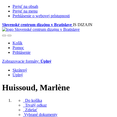
Prejsť na obsah
Prejsť na menu
Prehlásenie o webovej prístupnosti
Slovenské centrum dizajnu v Bratislave
IS DIZAJN
Košík
Pomoc
Prihlásenie
Zobrazovacie formáty:
Úplný
Skrátený
Úplný
Huissoud, Marlène
Do košíka
Trvalý odkaz
Zdielať
Vybrané dokumenty