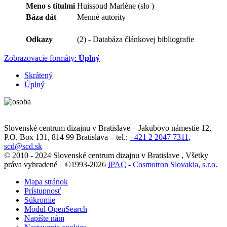
Meno s titulmi
Huissoud Marlène (slo )
Báza dát
Menné autority
Odkazy
(2) - Databáza článkovej bibliografie
Zobrazovacie formáty:
Úplný
Skrátený
Úplný
Slovenské centrum dizajnu v Bratislave
–
Jakubovo námestie 12
,
P.O. Box 131,
814 99
Bratislava
– tel.:
+421 2 2047 7311
,
scd@scd.sk
© 2010 - 2024 Slovenské centrum dizajnu v Bratislave , Všetky
práva vyhradené | ©1993-2026
IPAC
-
Cosmotron Slovakia, s.r.o.
Mapa stránok
Prístupnosť
Súkromie
Modul OpenSearch
Napíšte nám