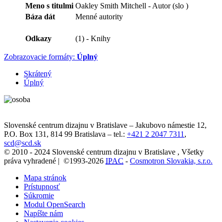
Meno s titulmi
Oakley Smith Mitchell - Autor (slo )
Báza dát
Menné autority
Odkazy
(1) - Knihy
Zobrazovacie formáty:
Úplný
Skrátený
Úplný
Slovenské centrum dizajnu v Bratislave
–
Jakubovo námestie 12
,
P.O. Box 131,
814 99
Bratislava
– tel.:
+421 2 2047 7311
,
scd@scd.sk
© 2010 - 2024 Slovenské centrum dizajnu v Bratislave , Všetky
práva vyhradené | ©1993-2026
IPAC
-
Cosmotron Slovakia, s.r.o.
Mapa stránok
Prístupnosť
Súkromie
Modul OpenSearch
Napíšte nám