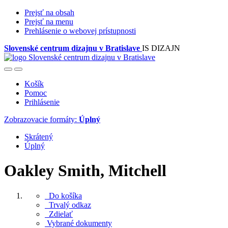
Prejsť na obsah
Prejsť na menu
Prehlásenie o webovej prístupnosti
Slovenské centrum dizajnu v Bratislave
IS DIZAJN
Košík
Pomoc
Prihlásenie
Zobrazovacie formáty:
Úplný
Skrátený
Úplný
Oakley Smith, Mitchell
Do košíka
Trvalý odkaz
Zdielať
Vybrané dokumenty