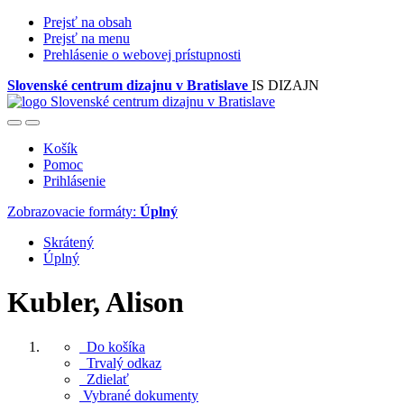
Prejsť na obsah
Prejsť na menu
Prehlásenie o webovej prístupnosti
Slovenské centrum dizajnu v Bratislave
IS DIZAJN
Košík
Pomoc
Prihlásenie
Zobrazovacie formáty:
Úplný
Skrátený
Úplný
Kubler, Alison
Do košíka
Trvalý odkaz
Zdielať
Vybrané dokumenty