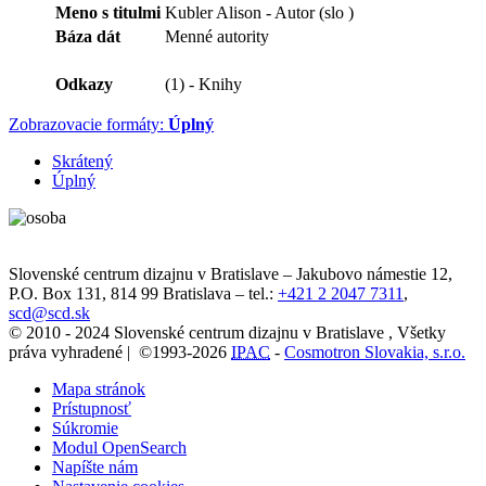
Meno s titulmi
Kubler Alison - Autor (slo )
Báza dát
Menné autority
Odkazy
(1) - Knihy
Zobrazovacie formáty:
Úplný
Skrátený
Úplný
Slovenské centrum dizajnu v Bratislave
–
Jakubovo námestie 12
,
P.O. Box 131,
814 99
Bratislava
– tel.:
+421 2 2047 7311
,
scd@scd.sk
© 2010 - 2024 Slovenské centrum dizajnu v Bratislave , Všetky
práva vyhradené | ©1993-2026
IPAC
-
Cosmotron Slovakia, s.r.o.
Mapa stránok
Prístupnosť
Súkromie
Modul OpenSearch
Napíšte nám