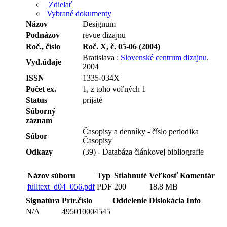
Zdielať
Vybrané dokumenty
Názov
Designum
Podnázov
revue dizajnu
Roč., číslo
Roč. X, č. 05-06 (2004)
Bratislava :
Slovenské centrum dizajnu
,
Vyd.údaje
2004
ISSN
1335-034X
Počet ex.
1, z toho voľných 1
Status
prijaté
Súborný
záznam
Časopisy a denníky - číslo periodika
Súbor
Časopisy
Odkazy
(39) - Databáza článkovej bibliografie
Názov súboru
Typ
Stiahnuté
Veľkosť
Komentár
fulltext_d04_056.pdf
PDF
200
18.8 MB
Signatúra
Prír.číslo
Oddelenie
Dislokácia
Info
N/A
495010004545