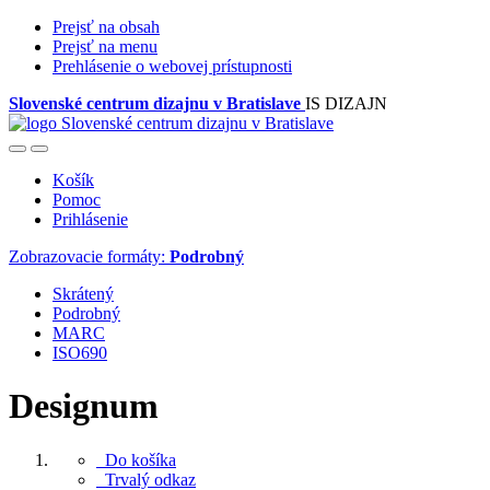
Prejsť na obsah
Prejsť na menu
Prehlásenie o webovej prístupnosti
Slovenské centrum dizajnu v Bratislave
IS DIZAJN
Košík
Pomoc
Prihlásenie
Zobrazovacie formáty:
Podrobný
Skrátený
Podrobný
MARC
ISO690
Designum
Do košíka
Trvalý odkaz