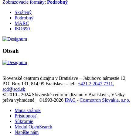
Zobrazovacie formáty:
Podrobný
Skrátený
Podrobný
MARC
ISO690
Obsah
Slovenské centrum dizajnu v Bratislave
–
Jakubovo námestie 12
,
P.O. Box 131,
814 99
Bratislava
– tel.:
+421 2 2047 7311
,
scd@scd.sk
© 2010 - 2024 Slovenské centrum dizajnu v Bratislave , Všetky
práva vyhradené | ©1993-2026
IPAC
-
Cosmotron Slovakia, s.r.o.
Mapa stránok
Prístupnosť
Súkromie
Modul OpenSearch
Napíšte nám