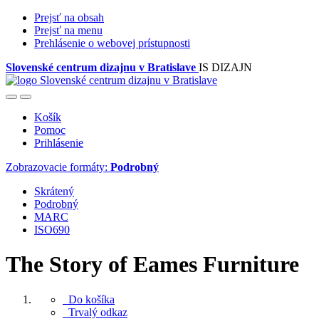
Prejsť na obsah
Prejsť na menu
Prehlásenie o webovej prístupnosti
Slovenské centrum dizajnu v Bratislave
IS DIZAJN
Košík
Pomoc
Prihlásenie
Zobrazovacie formáty:
Podrobný
Skrátený
Podrobný
MARC
ISO690
The Story of Eames Furniture
Do košíka
Trvalý odkaz