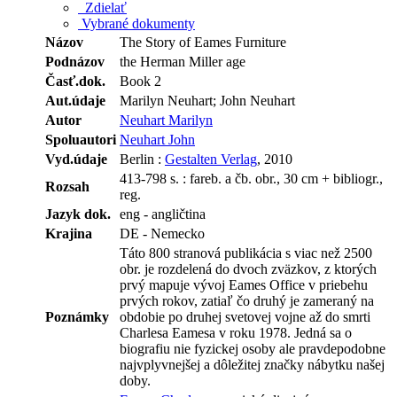
Zdielať
Vybrané dokumenty
Názov
The Story of Eames Furniture
Podnázov
the Herman Miller age
Časť.dok.
Book 2
Aut.údaje
Marilyn Neuhart; John Neuhart
Autor
Neuhart Marilyn
Spoluautori
Neuhart John
Vyd.údaje
Berlin :
Gestalten Verlag
, 2010
413-798 s. : fareb. a čb. obr., 30 cm + bibliogr.,
Rozsah
reg.
Jazyk dok.
eng - angličtina
Krajina
DE - Nemecko
Táto 800 stranová publikácia s viac než 2500
obr. je rozdelená do dvoch zväzkov, z ktorých
prvý mapuje vývoj Eames Office v priebehu
prvých rokov, zatiaľ čo druhý je zameraný na
Poznámky
obdobie po druhej svetovej vojne až do smrti
Charlesa Eamesa v roku 1978. Jedná sa o
biografiu nie fyzickej osoby ale pravdepodobne
najvplyvnejšej a dôležitej značky nábytku našej
doby.