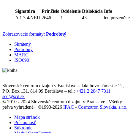
Signatúra
Prír.číslo
Oddelenie
Dislokácia
Info
A 1.3.4/NEU
2646
1
43
len prezenčne
Zobrazovacie formáty:
Podrobný
Skrátený
Podrobný
MARC
ISO690
Slovenské centrum dizajnu v Bratislave
–
Jakubovo námestie 12
,
P.O. Box 131,
814 99
Bratislava
– tel.:
+421 2 2047 7311
,
scd@scd.sk
© 2010 - 2024 Slovenské centrum dizajnu v Bratislave , Všetky
práva vyhradené | ©1993-2026
IPAC
-
Cosmotron Slovakia, s.r.o.
Mapa stránok
Prístupnosť
Súkromie