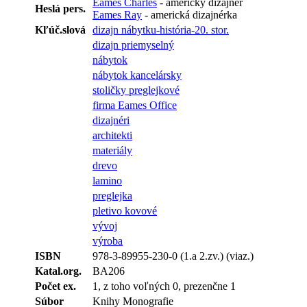
Eames Charles
- americký dizajnér
Heslá pers.
Eames Ray
- americká dizajnérka
Kľúč.slová
dizajn nábytku-história-20. stor.
dizajn priemyselný
nábytok
nábytok kancelársky
stoličky preglejkové
firma Eames Office
dizajnéri
architekti
materiály
drevo
lamino
preglejka
pletivo kovové
vývoj
výroba
ISBN
978-3-89955-230-0 (1.a 2.zv.) (viaz.)
Katal.org.
BA206
Počet ex.
1, z toho voľných 0, prezenčne 1
Súbor
Knihy Monografie