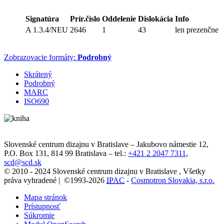
Signatúra
Prír.číslo
Oddelenie
Dislokácia
Info
A 1.3.4/NEU
2646
1
43
len prezenčne
Zobrazovacie formáty:
Podrobný
Skrátený
Podrobný
MARC
ISO690
Slovenské centrum dizajnu v Bratislave
–
Jakubovo námestie 12
,
P.O. Box 131,
814 99
Bratislava
– tel.:
+421 2 2047 7311
,
scd@scd.sk
© 2010 - 2024 Slovenské centrum dizajnu v Bratislave , Všetky
práva vyhradené | ©1993-2026
IPAC
-
Cosmotron Slovakia, s.r.o.
Mapa stránok
Prístupnosť
Súkromie