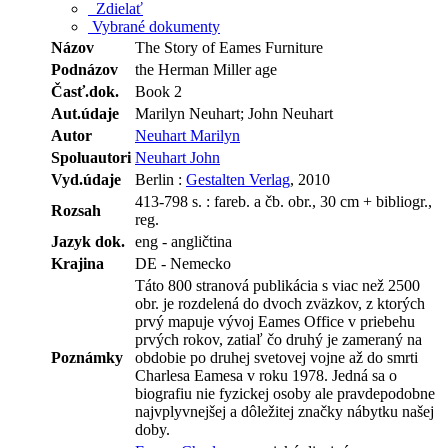
Zdielať
Vybrané dokumenty
Názov
The Story of Eames Furniture
Podnázov
the Herman Miller age
Časť.dok.
Book 2
Aut.údaje
Marilyn Neuhart; John Neuhart
Autor
Neuhart Marilyn
Spoluautori
Neuhart John
Vyd.údaje
Berlin :
Gestalten Verlag
, 2010
413-798 s. : fareb. a čb. obr., 30 cm + bibliogr.,
Rozsah
reg.
Jazyk dok.
eng - angličtina
Krajina
DE - Nemecko
Táto 800 stranová publikácia s viac než 2500
obr. je rozdelená do dvoch zväzkov, z ktorých
prvý mapuje vývoj Eames Office v priebehu
prvých rokov, zatiaľ čo druhý je zameraný na
Poznámky
obdobie po druhej svetovej vojne až do smrti
Charlesa Eamesa v roku 1978. Jedná sa o
biografiu nie fyzickej osoby ale pravdepodobne
najvplyvnejšej a dôležitej značky nábytku našej
doby.