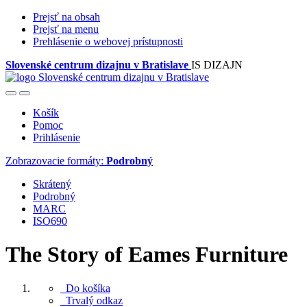
Prejsť na obsah
Prejsť na menu
Prehlásenie o webovej prístupnosti
Slovenské centrum dizajnu v Bratislave
IS DIZAJN
Košík
Pomoc
Prihlásenie
Zobrazovacie formáty:
Podrobný
Skrátený
Podrobný
MARC
ISO690
The Story of Eames Furniture
Do košíka
Trvalý odkaz