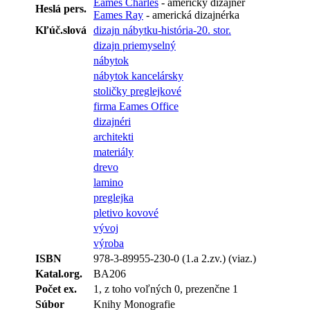
Eames Charles
- americký dizajnér
Heslá pers.
Eames Ray
- americká dizajnérka
Kľúč.slová
dizajn nábytku-história-20. stor.
dizajn priemyselný
nábytok
nábytok kancelársky
stoličky preglejkové
firma Eames Office
dizajnéri
architekti
materiály
drevo
lamino
preglejka
pletivo kovové
vývoj
výroba
ISBN
978-3-89955-230-0 (1.a 2.zv.) (viaz.)
Katal.org.
BA206
Počet ex.
1, z toho voľných 0, prezenčne 1
Súbor
Knihy Monografie