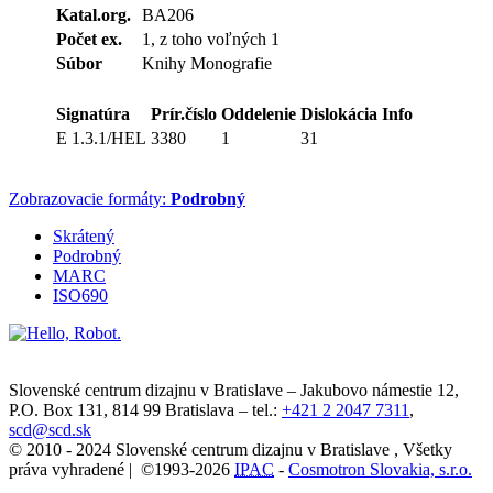
Katal.org.
BA206
Počet ex.
1, z toho voľných 1
Súbor
Knihy Monografie
Signatúra
Prír.číslo
Oddelenie
Dislokácia
Info
E 1.3.1/HEL
3380
1
31
Zobrazovacie formáty:
Podrobný
Skrátený
Podrobný
MARC
ISO690
Slovenské centrum dizajnu v Bratislave
–
Jakubovo námestie 12
,
P.O. Box 131,
814 99
Bratislava
– tel.:
+421 2 2047 7311
,
scd@scd.sk
© 2010 - 2024 Slovenské centrum dizajnu v Bratislave , Všetky
práva vyhradené | ©1993-2026
IPAC
-
Cosmotron Slovakia, s.r.o.