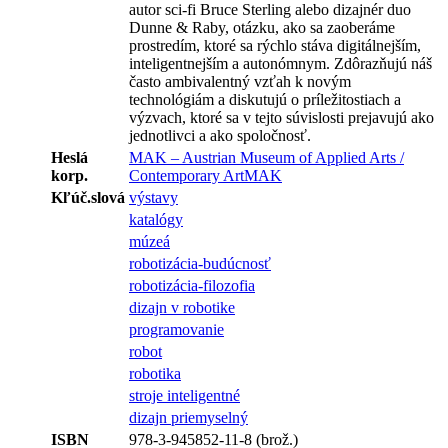
autor sci-fi Bruce Sterling alebo dizajnér duo
Dunne & Raby, otázku, ako sa zaoberáme
prostredím, ktoré sa rýchlo stáva digitálnejším,
inteligentnejším a autonómnym. Zdôrazňujú náš
často ambivalentný vzťah k novým
technológiám a diskutujú o príležitostiach a
výzvach, ktoré sa v tejto súvislosti prejavujú ako
jednotlivci a ako spoločnosť.
Heslá
MAK – Austrian Museum of Applied Arts /
korp.
Contemporary ArtMAK
Kľúč.slová
výstavy
katalógy
múzeá
robotizácia-budúcnosť
robotizácia-filozofia
dizajn v robotike
programovanie
robot
robotika
stroje inteligentné
dizajn priemyselný
ISBN
978-3-945852-11-8 (brož.)