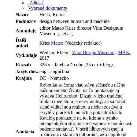
Zdielať
Vybrané dokumenty
Názov
Hello, Robot.
Podnázov
design between human and machine
editor Mateo Kries director Vitra Designum
Aut.údaje
Museum [...et al.]
Ďalší
Kries Mateo
(Vedecký redaktor)
autori
Weil am Rhein :
Vitra Design Museum
:
MAK
,
Vyd.údaje
2017
Rozsah
328 s. : fareb. a čb.obr., 25 cm + biogr.
Jazyk dok.
eng - angličtina
Krajina
DE - Nemecko
Robotika sa čoraz viac stáva súčasťou nášho
každodenného života, na čo poukazuje aj
výstava Hello,robot. Dizajn v jeho tradičnej
funkcii mediátora je nevyhnutný, ak sa roboti
stanú viditeľnou realitou a nielen zostávajú
skryté v pračkách, autách a pokladničkách.
Katalóg poukazuje na to, kde sa s týmito
inteligentnými strojmi stretávame a v budúcnosti
budeme stretávať. V sérii hĺbkových esejí a
Anotácia
rozhovorov skúmali odborníci, ako napríklad