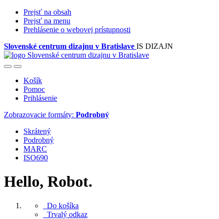
Prejsť na obsah
Prejsť na menu
Prehlásenie o webovej prístupnosti
Slovenské centrum dizajnu v Bratislave
IS DIZAJN
Košík
Pomoc
Prihlásenie
Zobrazovacie formáty:
Podrobný
Skrátený
Podrobný
MARC
ISO690
Hello, Robot.
Do košíka
Trvalý odkaz