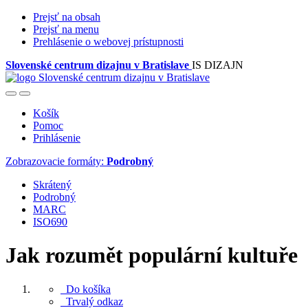
Prejsť na obsah
Prejsť na menu
Prehlásenie o webovej prístupnosti
Slovenské centrum dizajnu v Bratislave
IS DIZAJN
Košík
Pomoc
Prihlásenie
Zobrazovacie formáty:
Podrobný
Skrátený
Podrobný
MARC
ISO690
Jak rozumět populární kultuře
Do košíka
Trvalý odkaz