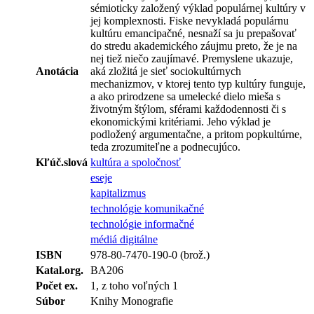
sémioticky založený výklad populárnej kultúry v
jej komplexnosti. Fiske nevykladá populárnu
kultúru emancipačné, nesnaží sa ju prepašovať
do stredu akademického záujmu preto, že je na
nej tiež niečo zaujímavé. Premyslene ukazuje,
Anotácia
aká zložitá je sieť sociokultúrnych
mechanizmov, v ktorej tento typ kultúry funguje,
a ako prirodzene sa umelecké dielo mieša s
životným štýlom, sférami každodennosti či s
ekonomickými kritériami. Jeho výklad je
podložený argumentačne, a pritom popkultúrne,
teda zrozumiteľne a podnecujúco.
Kľúč.slová
kultúra a spoločnosť
eseje
kapitalizmus
technológie komunikačné
technológie informačné
médiá digitálne
ISBN
978-80-7470-190-0 (brož.)
Katal.org.
BA206
Počet ex.
1, z toho voľných 1
Súbor
Knihy Monografie