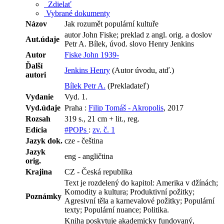
Zdielať
Vybrané dokumenty
Názov
Jak rozumět populární kultuře
autor John Fiske; preklad z angl. orig. a doslov
Aut.údaje
Petr A. Bílek, úvod. slovo Henry Jenkins
Autor
Fiske John 1939-
Ďalší
Jenkins Henry
(Autor úvodu, atď.)
autori
Bílek Petr A.
(Prekladateľ)
Vydanie
Vyd. 1.
Vyd.údaje
Praha :
Filip Tomáš - Akropolis
, 2017
Rozsah
319 s., 21 cm + lit., reg.
Edícia
#POPs
:
zv. č. 1
Jazyk dok.
cze - čeština
Jazyk
eng - angličtina
orig.
Krajina
CZ - Česká republika
Text je rozdelený do kapitol: Amerika v džínách;
Komodity a kultura; Produktivní požitky;
Poznámky
Agresivní těla a karnevalové požitky; Populární
texty; Populární nuance; Politika.
Kniha poskytuje akademicky fundovaný,