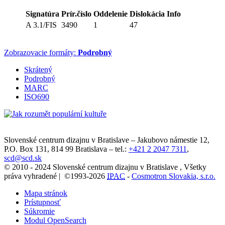
Signatúra
Prír.číslo
Oddelenie
Dislokácia
Info
A 3.1/FIS
3490
1
47
Zobrazovacie formáty:
Podrobný
Skrátený
Podrobný
MARC
ISO690
Slovenské centrum dizajnu v Bratislave
–
Jakubovo námestie 12
,
P.O. Box 131,
814 99
Bratislava
– tel.:
+421 2 2047 7311
,
scd@scd.sk
© 2010 - 2024 Slovenské centrum dizajnu v Bratislave , Všetky
práva vyhradené | ©1993-2026
IPAC
-
Cosmotron Slovakia, s.r.o.
Mapa stránok
Prístupnosť
Súkromie
Modul OpenSearch