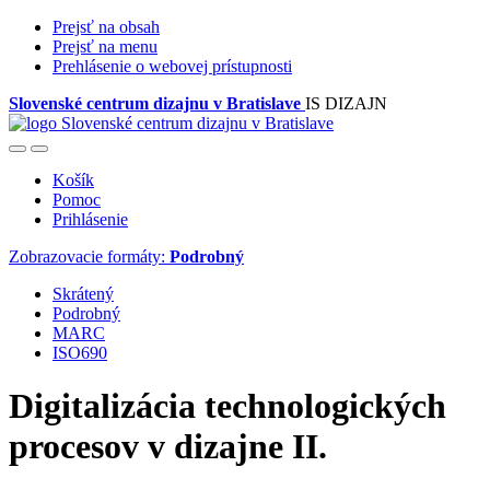
Prejsť na obsah
Prejsť na menu
Prehlásenie o webovej prístupnosti
Slovenské centrum dizajnu v Bratislave
IS DIZAJN
Košík
Pomoc
Prihlásenie
Zobrazovacie formáty:
Podrobný
Skrátený
Podrobný
MARC
ISO690
Digitalizácia technologických
procesov v dizajne II.