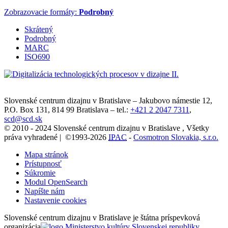
Zobrazovacie formáty:
Podrobný
Skrátený
Podrobný
MARC
ISO690
Slovenské centrum dizajnu v Bratislave
–
Jakubovo námestie 12
,
P.O. Box 131,
814 99
Bratislava
– tel.:
+421 2 2047 7311
,
scd@scd.sk
© 2010 - 2024 Slovenské centrum dizajnu v Bratislave , Všetky
práva vyhradené | ©1993-2026
IPAC
-
Cosmotron Slovakia, s.r.o.
Mapa stránok
Prístupnosť
Súkromie
Modul OpenSearch
Napíšte nám
Nastavenie cookies
Slovenské centrum dizajnu v Bratislave je štátna príspevková
organizácia