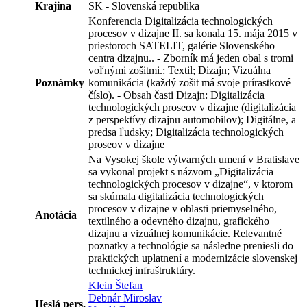
Krajina
SK - Slovenská republika
Konferencia Digitalizácia technologických
procesov v dizajne II. sa konala 15. mája 2015 v
priestoroch SATELIT, galérie Slovenského
centra dizajnu.. - Zborník má jeden obal s tromi
voľnými zošitmi.: Textil; Dizajn; Vizuálna
Poznámky
komunikácia (každý zošit má svoje prírastkové
číslo). - Obsah časti Dizajn: Digitalizácia
technologických proseov v dizajne (digitalizácia
z perspektívy dizajnu automobilov); Digitálne, a
predsa ľudsky; Digitalizácia technologických
proseov v dizajne
Na Vysokej škole výtvarných umení v Bratislave
sa vykonal projekt s názvom „Digitalizácia
technologických procesov v dizajne“, v ktorom
sa skúmala digitalizácia technologických
procesov v dizajne v oblasti priemyselného,
Anotácia
textilného a odevného dizajnu, grafického
dizajnu a vizuálnej komunikácie. Relevantné
poznatky a technológie sa následne preniesli do
praktických uplatnení a modernizácie slovenskej
technickej infraštruktúry.
Klein Štefan
Debnár Miroslav
Heslá pers.