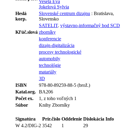
Veselá Eva
Jokelová Sylvia
Heslá
Slovenské centrum dizajnu
: Bratislava,
korp.
Slovensko
SATELIT
.
výstavno-informačný bod SCD
Kľúč.slová
zborníky
konferencie
dizajn-digitalizácia
procesy technologické
automobily
technológie
matariály
3D
ISBN
978-80-89259-88-5 (brož.)
Katal.org.
BA206
Počet ex.
1, z toho voľných 1
Súbor
Knihy Zborníky
Signatúra
Prír.číslo
Oddelenie
Dislokácia
Info
W 4.2/DIG-2
3542
1
29