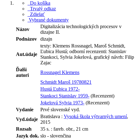
Do košíka
Trvalý odkaz
Zdielať
Vybrané dokumenty
Digitalizácia technologických procesov v
Názov
dizajne II.
Podnázov
dizajn
texty: Klemens Rossnagel, Maroš Schmidt,
Ľubica Hustá; odborní recenzenti: Stanislav
Aut.údaje
Stankoci, Sylvia Jokelová, grafický návrh: Filip
Zajac
Ďalší
Rossnagel Klemens
autori
Schmidt Maroš 19780821
Hustá Ľubica 1972-
Stankoci Stanislav 1959-
(Recenzent)
Jokelová Sylvia 1973-
(Recenzent)
Vydanie
Prvé slovenské vyd.
Bratislava :
Vysoká škola výtvarných umení
,
Vyd.údaje
2015
Rozsah
35 s. : fareb. obr., 21 cm
Jazyk dok.
slo - slovenčina