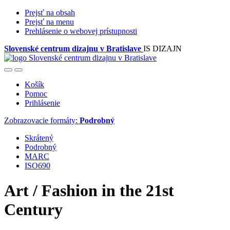
Prejsť na obsah
Prejsť na menu
Prehlásenie o webovej prístupnosti
Slovenské centrum dizajnu v Bratislave
IS DIZAJN
Košík
Pomoc
Prihlásenie
Zobrazovacie formáty:
Podrobný
Skrátený
Podrobný
MARC
ISO690
Art / Fashion in the 21st
Century