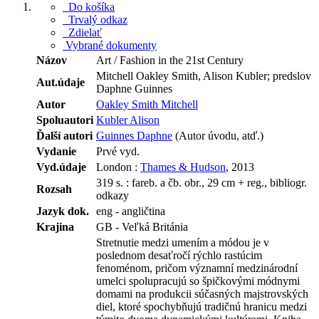
Do košíka
Trvalý odkaz
Zdielať
Vybrané dokumenty
Názov
Art / Fashion in the 21st Century
Mitchell Oakley Smith, Alison Kubler; predslov
Aut.údaje
Daphne Guinnes
Autor
Oakley Smith Mitchell
Spoluautori
Kubler Alison
Ďalší autori
Guinnes Daphne
(Autor úvodu, atď.)
Vydanie
Prvé vyd.
Vyd.údaje
London :
Thames & Hudson
, 2013
319 s. : fareb. a čb. obr., 29 cm + reg., bibliogr.
Rozsah
odkazy
Jazyk dok.
eng - angličtina
Krajina
GB - Veľká Británia
Stretnutie medzi umením a módou je v
poslednom desaťročí rýchlo rastúcim
fenoménom, pričom významní medzinárodní
umelci spolupracujú so špičkovými módnymi
domami na produkcii súčasných majstrovských
diel, ktoré spochybňujú tradičnú hranicu medzi