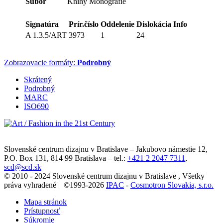
Súbor
Knihy Monografie
Signatúra
Prír.číslo
Oddelenie
Dislokácia
Info
A 1.3.5/ART
3973
1
24
Zobrazovacie formáty:
Podrobný
Skrátený
Podrobný
MARC
ISO690
Slovenské centrum dizajnu v Bratislave
–
Jakubovo námestie 12
,
P.O. Box 131,
814 99
Bratislava
– tel.:
+421 2 2047 7311
,
scd@scd.sk
© 2010 - 2024 Slovenské centrum dizajnu v Bratislave , Všetky
práva vyhradené | ©1993-2026
IPAC
-
Cosmotron Slovakia, s.r.o.
Mapa stránok
Prístupnosť
Súkromie