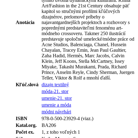
týmito dvoma dynamickými kultúrami. Kniha
Art/Fashion in the 21st Century obsahuje päť
kapitol so stručnými profilmi kľúčových
dizajnérov, prelomové príbehy o
Anotácia
najavantgardnejších projektoch a rozhovory s
poprednými predstaviteľmi fenoménu art-
módneho crossoveru. Takmer 250 ilustrácií
predstavuje spoločné umelecké/módne práce od
Acne Studios, Balenciaga, Chanel, Hussein
Chayalan, Tracey Emin, Jean Paul Gaultier,
Zaha Hadid, Hermès, Marc Jacobs, Calvin
Klein, Jeff Koons, Stella McCartney, Issey
Miyake, Takashi Murakami, Prada, Richard
Prince, Anselm Reyle, Cindy Sherman, Juergen
Teller, Viktor & Rolf a mnohí ďalší.
Kľúč.slová
dizajn textilný
móda-21. stor
umenie-21. stor
umenie a móda
módni návrhári
ISBN
978-0-500-23929-4 (viaz.)
Katal.org.
BA206
Počet ex.
1, z toho voľných 1