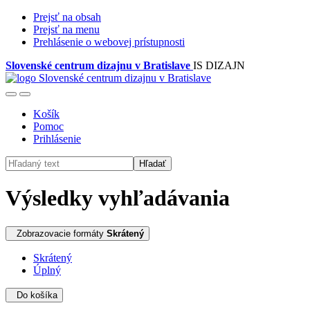
Prejsť na obsah
Prejsť na menu
Prehlásenie o webovej prístupnosti
Slovenské centrum dizajnu v Bratislave
IS DIZAJN
Košík
Pomoc
Prihlásenie
Hľadať
Výsledky vyhľadávania
Zobrazovacie formáty
Skrátený
Skrátený
Úplný
Do košíka