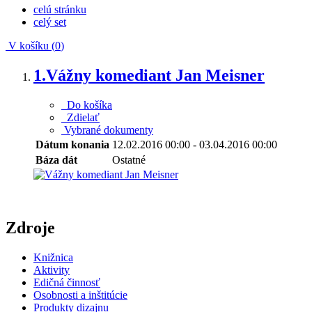
celú stránku
celý set
V košíku (
0
)
1.
Vážny komediant Jan Meisner
Do košíka
Zdielať
Vybrané dokumenty
Dátum konania
12.02.2016 00:00 - 03.04.2016 00:00
Báza dát
Ostatné
Zdroje
Knižnica
Aktivity
Edičná činnosť
Osobnosti a inštitúcie
Produkty dizajnu