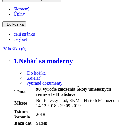
Skrátený
Úplný
Do košíka
celú stránku
celý set
V košíku (
0
)
1.
Nebáť sa moderny
Do košíka
Zdielať
Vybrané dokumenty
90. výročie založenia Školy umeleckých
Téma
remesiel v Bratislave
Bratislavský hrad, SNM – Historické múzeum
Miesto
14.12.2018 - 29.09.2019
Dátum
2018
konania
Báza dát
Satelit