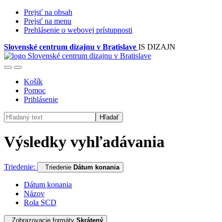
Prejsť na obsah
Prejsť na menu
Prehlásenie o webovej prístupnosti
Slovenské centrum dizajnu v Bratislave
IS DIZAJN
Košík
Pomoc
Prihlásenie
Hľadať
Výsledky vyhľadávania
Triedenie:
Triedenie
Dátum konania
Dátum konania
Názov
Rola SCD
Zobrazovacie formáty
Skrátený