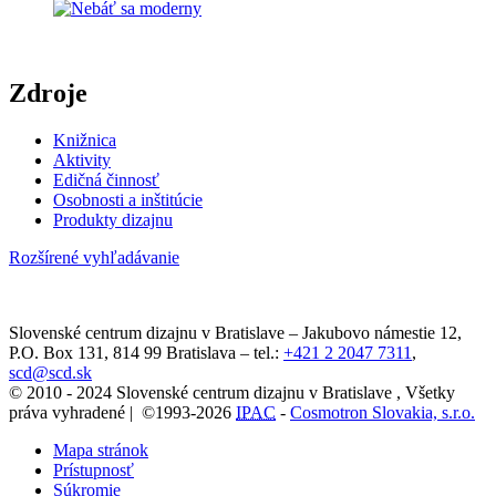
Zdroje
Knižnica
Aktivity
Edičná činnosť
Osobnosti a inštitúcie
Produkty dizajnu
Rozšírené vyhľadávanie
Slovenské centrum dizajnu v Bratislave
–
Jakubovo námestie 12
,
P.O. Box 131,
814 99
Bratislava
– tel.:
+421 2 2047 7311
,
scd@scd.sk
© 2010 - 2024 Slovenské centrum dizajnu v Bratislave , Všetky
práva vyhradené | ©1993-2026
IPAC
-
Cosmotron Slovakia, s.r.o.
Mapa stránok
Prístupnosť
Súkromie