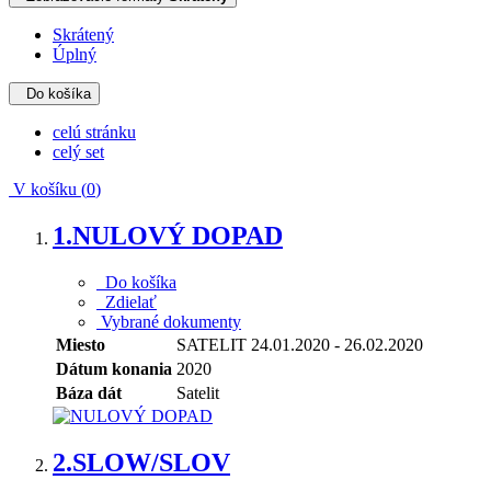
Skrátený
Úplný
Do košíka
celú stránku
celý set
V košíku (
0
)
1.
NULOVÝ DOPAD
Do košíka
Zdielať
Vybrané dokumenty
Miesto
SATELIT 24.01.2020 - 26.02.2020
Dátum konania
2020
Báza dát
Satelit
2.
SLOW/SLOV