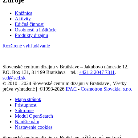
Zdroje
Knižnica
Aktivity
Edičná činnosť
Osobnosti a inštitúcie
Produkty dizajnu
Rozšírené vyhľadávanie
Slovenské centrum dizajnu v Bratislave
–
Jakubovo námestie 12
,
P.O. Box 131,
814 99
Bratislava
– tel.:
+421 2 2047 7311
,
scd@scd.sk
© 2010 - 2024 Slovenské centrum dizajnu v Bratislave , Všetky
práva vyhradené | ©1993-2026
IPAC
-
Cosmotron Slovakia, s.r.o.
Mapa stránok
Prístupnosť
Súkromie
Modul OpenSearch
Napíšte nám
Nastavenie cookies
Slovenské centrum dizajnu v Bratislave je štátna príspevková