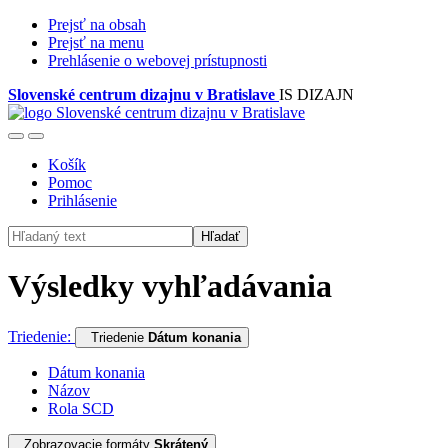
Prejsť na obsah
Prejsť na menu
Prehlásenie o webovej prístupnosti
Slovenské centrum dizajnu v Bratislave
IS DIZAJN
Košík
Pomoc
Prihlásenie
Hľadať
Výsledky vyhľadávania
Triedenie:
Triedenie
Dátum konania
Dátum konania
Názov
Rola SCD
Zobrazovacie formáty
Skrátený