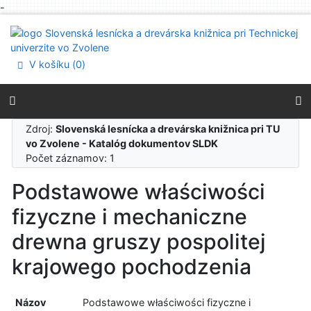
-
Prejsť na obsah
Prejsť na menu
Prehlásenie o webovej prístupnosti
V košíku (
0
)
Zdroj:
Slovenská lesnícka a drevárska knižnica pri TU
vo Zvolene - Katalóg dokumentov SLDK
Počet záznamov: 1
Podstawowe właściwości
fizyczne i mechaniczne
drewna gruszy pospolitej
krajowego pochodzenia
Názov
Podstawowe właściwości fizyczne i