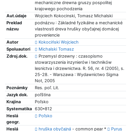
mechaniczne drewna gruszy pospolitej
krajowego pochodzenia
Aut.údaje
Wojciech Kokocinski, Tomasz Michalski
Preklad
podnázvu : Základné fyzikálne a mechanické
názvu
vlastnosti dreva hrušky obyčajnej domácej
proveniencie
Autor
Kokociński Wojciech
Spoluautori
Michalski Tomasz
Zdroj.dok.
Przemysl drzewny : czasopismo
stowarzyszenia inzynierów i techników
lesnictva i drzewnictwa. R. 56, nr. 4 (2005), s.
25-28. - Warszawa : Wydawnictwo Sigma
Not, 2005
Poznámky
Res. poľ. Lit.
Jazyk dok.
poľština
Krajina
Poľsko
Systematika
630*812
Heslá
Poľsko
geogr.
Heslá
hruška obyčajná
- common pear *
Pyrus