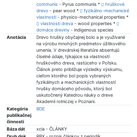
communis
- Pyrus communis *
hruškové
drevo
- pear wood *
fyzikálno-mechanické
vlastnosti
- physico-mechanical properties *
vlastnosti dreva
- wood properties *
domáce dreviny
- indigenous species
Anotácia
Drevo hrušky obyčajnej bolo a je využívané
na výrobu mnohých predmetov úžitkového
umenia. V drevárskej literatúre absentujú
číselné údaje, týkajúce sa vlastností
hruškového dreva, rastúceho v Poľsku.
Článok preto približuje výsledky výskumu,
cieľom ktorého bol popis vybraných
fyzikálnych a mechanických vlastností
hrušky domáceho pôvodu, ktorý bol
uskutočnený Katedrou náuky o dreve
Akademii rolniczej v Poznani.
Kategória
BDE
publikačnej
činnosti
Báza dát
xcla - ČLÁNKY
Druh dok.
RBX - rozpis článkov z periodík