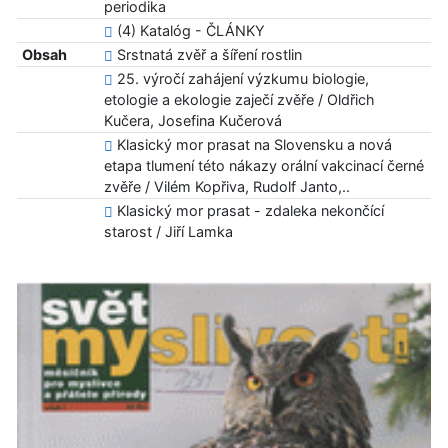
periodika
(4) Katalóg - ČLÁNKY
Obsah
Srstnatá zvěř a šíření rostlin
25. výročí zahájení výzkumu biologie,
etologie a ekologie zaječí zvěře / Oldřich
Kučera, Josefina Kučerová
Klasický mor prasat na Slovensku a nová
etapa tlumení této nákazy orální vakcinací černé
zvěře / Vilém Kopřiva, Rudolf Janto,..
Klasický mor prasat - zdaleka nekončící
starost / Jiří Lamka