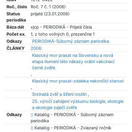
Roč., číslo
Roč. 7 č. 1 (2006)
Status
prijaté (23.01.2006)
periodika
Báza dát
xjcp - PERIODIKÁ - Prijaté čísla
Počet ex.
1, z toho voľných 0, prezenčne 1
Odkazy
PERIODIKÁ-Súborný záznam periodika
ČLÁNKY
2006:
Klasický mor prasat na Slovensku a nová
etapa tlumení této nákazy orální vakcinací
černé zvěře
,
Klasický mor prasat-zdaleka nekončící starost
,
Srstnatá zvěř a šíření rostlin
,
25. výročí zahájení výzkumu biologie, etologie
a ekologie zaječí zvěře
Odkazy
Katalóg - PERIODIKÁ - Súborný záznam
periodika
Katalóg - PERIODIKÁ - Zviazaný ročník