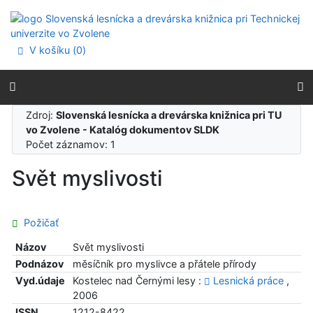
Prejsť na obsah
Prejsť na menu
Prehlásenie o webovej prístupnosti
V košíku (
0
)
Zdroj:
Slovenská lesnícka a drevárska knižnica pri TU
vo Zvolene - Katalóg dokumentov SLDK
Počet záznamov: 1
Svět myslivosti
Požičať
Názov
Svět myslivosti
Podnázov
měsíčník pro myslivce a přátele přírody
Vyd.údaje
Kostelec nad Černými lesy :
Lesnická práce
,
2006
ISSN
1212-8422