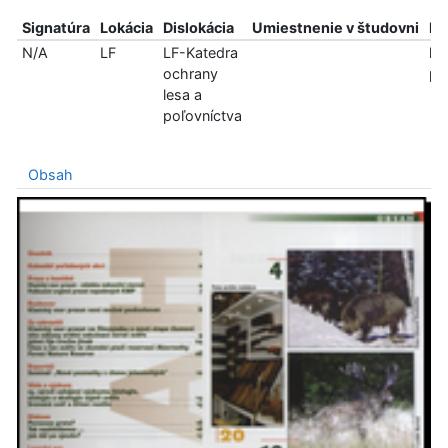
Signatúra
Lokácia
Dislokácia
Umiestnenie v študovni
In
N/A
LF
LF-Katedra
len
ochrany
pr
lesa a
poľovníctva
Obsah