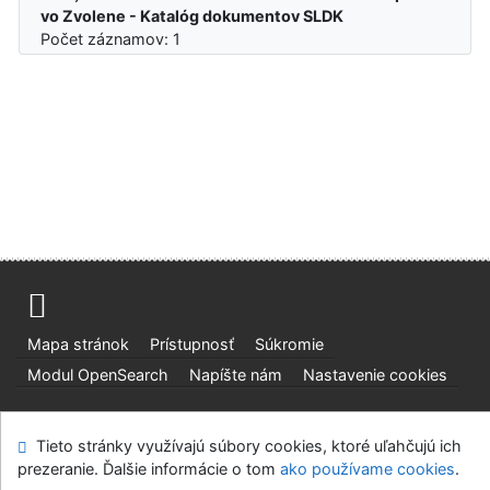
vo Zvolene - Katalóg dokumentov SLDK
Počet záznamov: 1
Mapa stránok
Prístupnosť
Súkromie
Modul OpenSearch
Napíšte nám
Nastavenie cookies
Slovenská lesnícka a drevárska knižnica pri Technickej
Tieto stránky využívajú súbory cookies, ktoré uľahčujú ich
univerzite vo Zvolene
prezeranie. Ďalšie informácie o tom
ako používame cookies
.
©1993-2026
IPAC
v.4.8.63a
-
Cosmotron Slovakia, s.r.o.