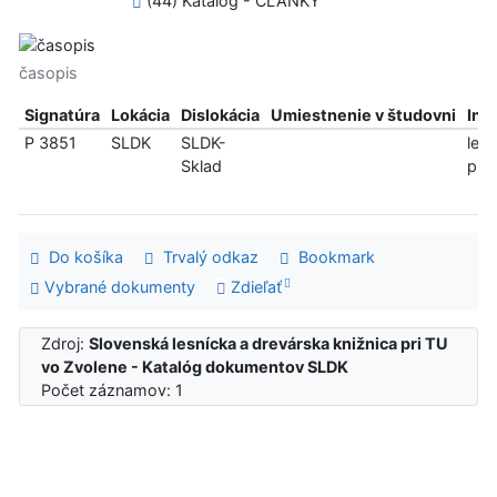
(44) Katalóg - ČLÁNKY
časopis
Signatúra
Lokácia
Dislokácia
Umiestnenie v študovni
Inf
P 3851
SLDK
SLDK-
len
Sklad
pre
Do košíka
Trvalý odkaz
Bookmark
Vybrané dokumenty
Zdieľať
Zdroj:
Slovenská lesnícka a drevárska knižnica pri TU
vo Zvolene - Katalóg dokumentov SLDK
Počet záznamov: 1