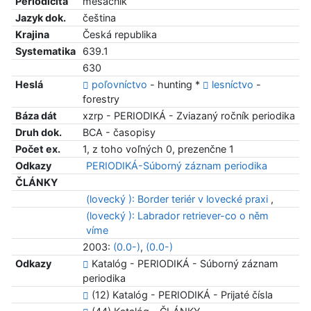
Periodicita
mesačník
Jazyk dok.
čeština
Krajina
Česká republika
Systematika
639.1
630
Heslá
poľovníctvo
- hunting *
lesníctvo
-
forestry
Báza dát
xzrp - PERIODIKÁ - Zviazaný ročník periodika
Druh dok.
BCA - časopisy
Počet ex.
1, z toho voľných 0, prezenčne 1
Odkazy
PERIODIKÁ-Súborný záznam periodika
ČLÁNKY
(lovecký ): Border teriér v lovecké praxi
,
(lovecký ): Labrador retriever-co o něm
víme
2003:
(0.0-)
,
(0.0-)
Odkazy
Katalóg - PERIODIKÁ - Súborný záznam
periodika
(12) Katalóg - PERIODIKÁ - Prijaté čísla