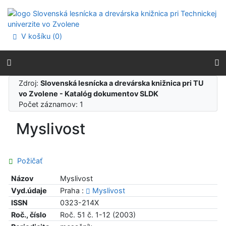
Prejsť na obsah
Prejsť na menu
Prehlásenie o webovej prístupnosti
V košíku (
0
)
Zdroj:
Slovenská lesnícka a drevárska knižnica pri TU
vo Zvolene - Katalóg dokumentov SLDK
Počet záznamov: 1
Myslivost
Požičať
Názov
Myslivost
Vyd.údaje
Praha :
Myslivost
ISSN
0323-214X
Roč., číslo
Roč. 51 č. 1-12 (2003)