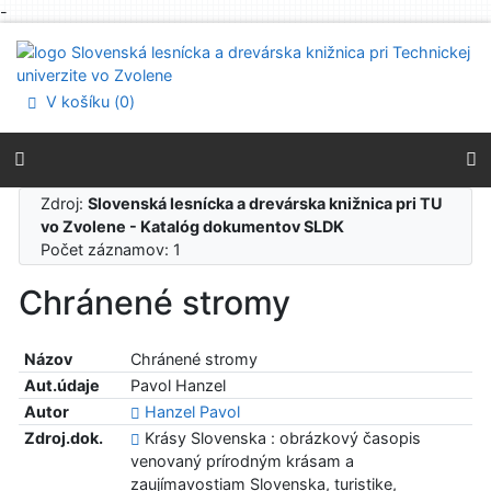
-
Prejsť na obsah
Prejsť na menu
Prehlásenie o webovej prístupnosti
V košíku (
0
)
Zdroj:
Slovenská lesnícka a drevárska knižnica pri TU
vo Zvolene - Katalóg dokumentov SLDK
Počet záznamov: 1
Chránené stromy
Názov
Chránené stromy
Aut.údaje
Pavol Hanzel
Autor
Hanzel Pavol
Zdroj.dok.
Krásy Slovenska : obrázkový časopis
venovaný prírodným krásam a
zaujímavostiam Slovenska, turistike,