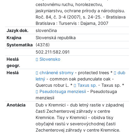
cestovnému ruchu, horolezectvu,
jaskyniarstvu, ochrane prírody a národopisu.
Roč. 84, č. 3-4 (2007), s. 24-25. - Bratislava
Bratislava : Turservis : Dajama, 2007
Jazyk dok.
slovenčina
Krajina
Slovenská republika
Systematika
(437.6)
502.211:582.091
Heslá
Slovensko
geogr.
Heslá
chránené stromy
- protected trees *
dub
letný
- common oak pedunculate oak -
Quercus robur L. *
Taxus sp.
- Taxus sp. *
Pseudotsuga menziesii
- Pseudotsuga
menziesii
Anotácia
Dub v Kremnici - dub letný rastie v západnej
časti Zechenterovej záhrady v centre
Kremnice. Tisy v Kremnici - obidva tisy
obyčajné rastú v severovýchodnej časti
Zechenterovej záhrady v centre Kremnice.