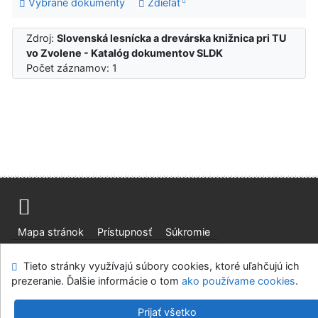
Vybrané dokumenty
Zdieľať
Zdroj:
Slovenská lesnícka a drevárska knižnica pri TU
vo Zvolene - Katalóg dokumentov SLDK
Počet záznamov: 1
Mapa stránok
Prístupnosť
Súkromie
Modul OpenSearch
Napíšte nám
Nastavenie cookies
Tieto stránky využívajú súbory cookies, ktoré uľahčujú ich
prezeranie. Ďalšie informácie o tom
ako používame cookies
.
Slovenská lesnícka a drevárska knižnica pri Technickej
univerzite vo Zvolene
Prijať všetko