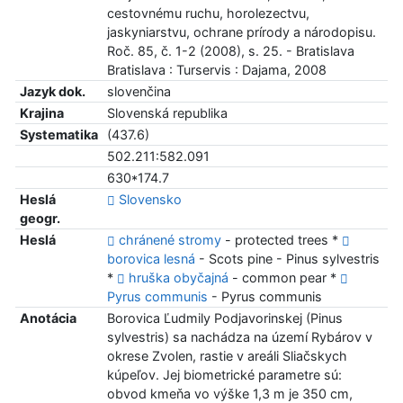
cestovnému ruchu, horolezectvu,
jaskyniarstvu, ochrane prírody a národopisu.
Roč. 85, č. 1-2 (2008), s. 25. - Bratislava
Bratislava : Turservis : Dajama, 2008
Jazyk dok.
slovenčina
Krajina
Slovenská republika
Systematika
(437.6)
502.211:582.091
630*174.7
Heslá
Slovensko
geogr.
Heslá
chránené stromy
- protected trees *
borovica lesná
- Scots pine - Pinus sylvestris
*
hruška obyčajná
- common pear *
Pyrus communis
- Pyrus communis
Anotácia
Borovica Ľudmily Podjavorinskej (Pinus
sylvestris) sa nachádza na území Rybárov v
okrese Zvolen, rastie v areáli Sliačskych
kúpeľov. Jej biometrické parametre sú:
obvod kmeňa vo výške 1,3 m je 350 cm,