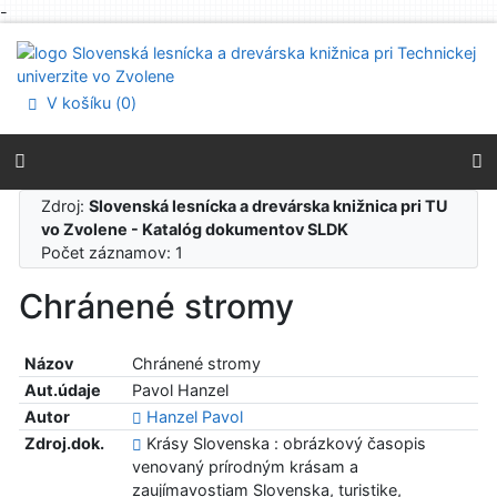
-
Prejsť na obsah
Prejsť na menu
Prehlásenie o webovej prístupnosti
V košíku (
0
)
Zdroj:
Slovenská lesnícka a drevárska knižnica pri TU
vo Zvolene - Katalóg dokumentov SLDK
Počet záznamov: 1
Chránené stromy
Názov
Chránené stromy
Aut.údaje
Pavol Hanzel
Autor
Hanzel Pavol
Zdroj.dok.
Krásy Slovenska : obrázkový časopis
venovaný prírodným krásam a
zaujímavostiam Slovenska, turistike,