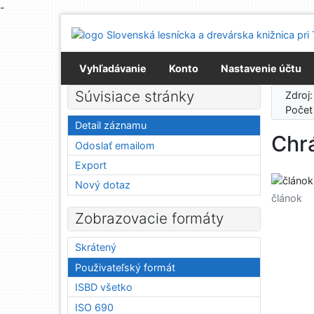
-
Prejsť na obsah
Prejsť na menu
Prehlásenie o webovej prístupnosti
Vyhľadávanie
Konto
Nastavenie účtu
Súvisiace stránky
Zdroj
Počet
Detail záznamu
Chr
Odoslať emailom
Export
Nový dotaz
článok
Zobrazovacie formáty
Skrátený
Použivateľský formát
ISBD všetko
ISO 690