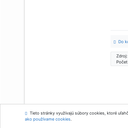
Do ko
Zdroj
Počet
Tieto stránky využívajú súbory cookies, ktoré uľahč
Mapa stránok
Prís
ako používame cookies
.
Napíšte nám
Nasta