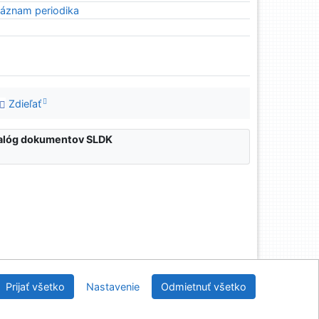
áznam periodika
Zdieľať
atalóg dokumentov SLDK
nícka a drevárska knižnica pri Technickej univerzite
Prijať všetko
Nastavenie
Odmietnuť všetko
vo Zvolene