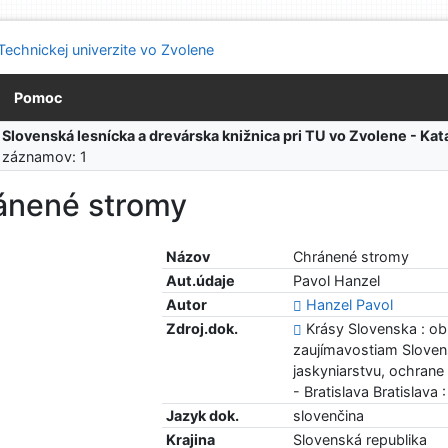
Pomoc
:
Slovenská lesnícka a drevárska knižnica pri TU vo Zvolene - K
 záznamov: 1
ánené stromy
Názov
Chránené stromy
Aut.údaje
Pavol Hanzel
Autor
Hanzel Pavol
Zdroj.dok.
Krásy Slovenska : o
zaujímavostiam Slovens
jaskyniarstvu, ochrane 
- Bratislava Bratislava
Jazyk dok.
slovenčina
Krajina
Slovenská republika