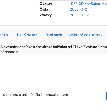
Odkazy
PERIODIKÁ-Súborný z
Čísla
2008:
1-2
Zväzky
2008:
1-12
šíka
Trvalý odkaz
Bookmark
Vybrané dokumenty
:
Slovenská lesnícka a drevárska knižnica pri TU vo Zvolene - K
 záznamov: 1
ujú ich prezeranie. Ďalšie informácie o tom
Slovenská les
tupnosť
Súkromie
Modul OpenSearch
venie cookies