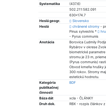
Systematika
(437.6)
502.211:582.091
630*174.7
Heslá geogr.
Slovensko
Heslá
chránené stromy
- p
Pinus sylvestris *
hru
- Pyrus communis
Anotácia
Borovica Ľudmily Podja
Rybárov v okrese Zvolen
biometrické parametre
stromu je 23 m, prieme
(Pyrus communis) rast
Obvod kmeňa hrušky je
300 rokov. Stromy majú
estetickú hodnotu.
Kategória
BDF
publikačnej
činnosti
Báza dát
xcla - ČLÁNKY
Druh dok.
RBX - rozpis článkov z