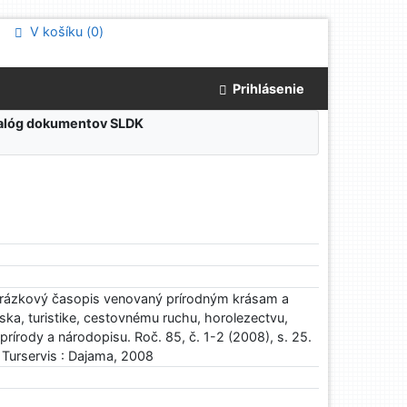
V košíku (
0
)
Prihlásenie
atalóg dokumentov SLDK
brázkový časopis venovaný prírodným krásam a
ka, turistike, cestovnému ruchu, horolezectvu,
prírody a národopisu. Roč. 85, č. 1-2 (2008), s. 25.
 : Turservis : Dajama, 2008