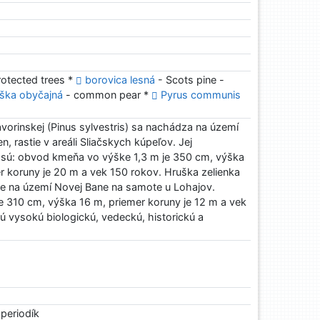
rotected trees *
borovica lesná
- Scots pine -
ška obyčajná
- common pear *
Pyrus communis
vorinskej (Pinus sylvestris) sa nachádza na území
, rastie v areáli Sliačskych kúpeľov. Jej
 sú: obvod kmeňa vo výške 1,3 m je 350 cm, výška
r koruny je 20 m a vek 150 rokov. Hruška zelienka
ie na území Novej Bane na samote u Lohajov.
 310 cm, výška 16 m, priemer koruny je 12 m a vek
 vysokú biologickú, vedeckú, historickú a
 periodík