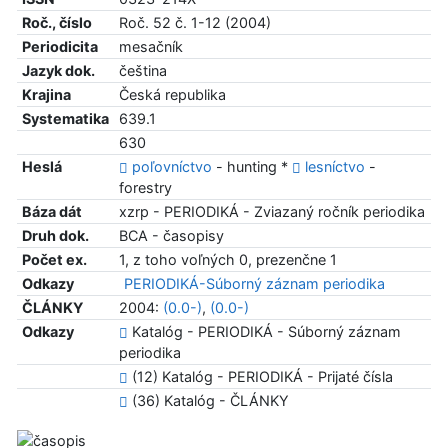
Roč., číslo
Roč. 52 č. 1-12 (2004)
Periodicita
mesačník
Jazyk dok.
čeština
Krajina
Česká republika
Systematika
639.1
630
Heslá
poľovníctvo
- hunting *
lesníctvo
-
forestry
Báza dát
xzrp - PERIODIKÁ - Zviazaný ročník periodika
Druh dok.
BCA - časopisy
Počet ex.
1, z toho voľných 0, prezenčne 1
Odkazy
PERIODIKÁ-Súborný záznam periodika
ČLÁNKY
2004:
(0.0-)
,
(0.0-)
Odkazy
Katalóg - PERIODIKÁ - Súborný záznam
periodika
(12) Katalóg - PERIODIKÁ - Prijaté čísla
(36) Katalóg - ČLÁNKY