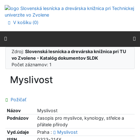
Prejsť na obsah
Prejsť na menu
Prehlásenie o webovej prístupnosti
V košíku (
0
)
Zdroj:
Slovenská lesnícka a drevárska knižnica pri TU
vo Zvolene - Katalóg dokumentov SLDK
Počet záznamov: 1
Myslivost
Požičať
Názov
Myslivost
Podnázov
časopis pro myslivce, kynology, střelce a
přátele přírody
Vyd.údaje
Praha :
Myslivost
ISSN
0323-214X