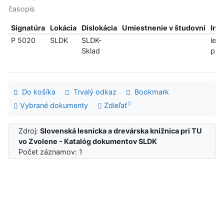
časopis
Signatúra
Lokácia
Dislokácia
Umiestnenie v študovni
Inf
P 5020
SLDK
SLDK-
len
Sklad
pre
Do košíka
Trvalý odkaz
Bookmark
Vybrané dokumenty
Zdieľať
Zdroj:
Slovenská lesnícka a drevárska knižnica pri TU
vo Zvolene - Katalóg dokumentov SLDK
Počet záznamov: 1