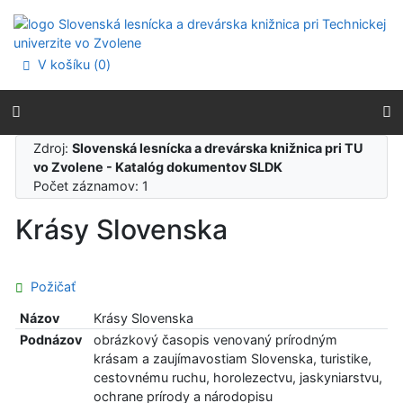
Prejsť na obsah
Prejsť na menu
Prehlásenie o webovej prístupnosti
V košíku (
0
)
Zdroj:
Slovenská lesnícka a drevárska knižnica pri TU
vo Zvolene - Katalóg dokumentov SLDK
Počet záznamov: 1
Krásy Slovenska
Požičať
Názov
Krásy Slovenska
Podnázov
obrázkový časopis venovaný prírodným
krásam a zaujímavostiam Slovenska, turistike,
cestovnému ruchu, horolezectvu, jaskyniarstvu,
ochrane prírody a národopisu