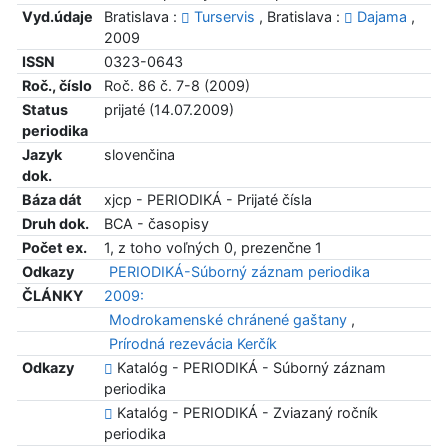
Vyd.údaje
Bratislava :
Turservis
, Bratislava :
Dajama
,
2009
ISSN
0323-0643
Roč., číslo
Roč. 86 č. 7-8 (2009)
Status
prijaté (14.07.2009)
periodika
Jazyk
slovenčina
dok.
Báza dát
xjcp - PERIODIKÁ - Prijaté čísla
Druh dok.
BCA - časopisy
Počet ex.
1, z toho voľných 0, prezenčne 1
Odkazy
PERIODIKÁ-Súborný záznam periodika
ČLÁNKY
2009:
Modrokamenské chránené gaštany
,
Prírodná rezevácia Kerčík
Odkazy
Katalóg - PERIODIKÁ - Súborný záznam
periodika
Katalóg - PERIODIKÁ - Zviazaný ročník
periodika