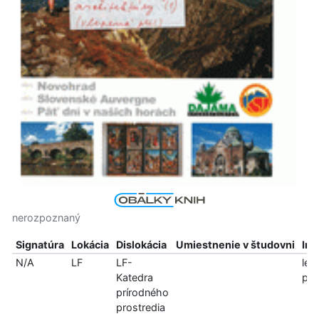
nerozpoznaný
Signatúra
Lokácia
Dislokácia
Umiestnenie v študovni
Inf
N/A
LF
LF-
len
Katedra
pre
prírodného
prostredia