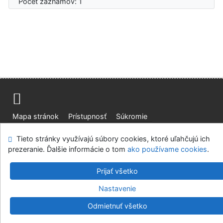
Počet záznamov: 1
Mapa stránok
Prístupnosť
Súkromie
Modul OpenSearch
Napíšte nám
Nastavenie cookies
Tieto stránky využívajú súbory cookies, ktoré uľahčujú ich
prezeranie. Ďalšie informácie o tom
ako používame cookies
.
Slovenská lesnícka a drevárska knižnica pri Technickej
univerzite vo Zvolene
Prijať všetko
©1993-2026
IPAC
v.4.8.63a
-
Cosmotron Slovakia, s.r.o.
Nastavenie
Odmietnuť všetko