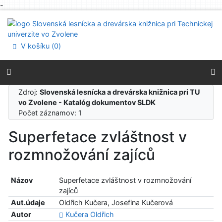
-
Prejsť na obsah
Prejsť na menu
Prehlásenie o webovej prístupnosti
V košíku (
0
)
Zdroj:
Slovenská lesnícka a drevárska knižnica pri TU
vo Zvolene - Katalóg dokumentov SLDK
Počet záznamov: 1
Superfetace zvláštnost v
rozmnožování zajíců
Názov
Superfetace zvláštnost v rozmnožování
zajíců
Aut.údaje
Oldřich Kučera, Josefina Kučerová
Autor
Kučera Oldřich