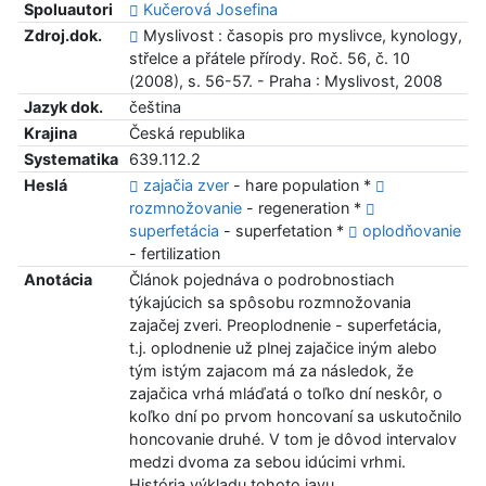
Spoluautori
Kučerová Josefina
Zdroj.dok.
Myslivost : časopis pro myslivce, kynology,
střelce a přátele přírody. Roč. 56, č. 10
(2008), s. 56-57. - Praha : Myslivost, 2008
Jazyk dok.
čeština
Krajina
Česká republika
Systematika
639.112.2
Heslá
zajačia zver
- hare population *
rozmnožovanie
- regeneration *
superfetácia
- superfetation *
oplodňovanie
- fertilization
Anotácia
Článok pojednáva o podrobnostiach
týkajúcich sa spôsobu rozmnožovania
zajačej zveri. Preoplodnenie - superfetácia,
t.j. oplodnenie už plnej zajačice iným alebo
tým istým zajacom má za následok, že
zajačica vrhá mláďatá o toľko dní neskôr, o
koľko dní po prvom honcovaní sa uskutočnilo
honcovanie druhé. V tom je dôvod intervalov
medzi dvoma za sebou idúcimi vrhmi.
História výkladu tohoto javu.