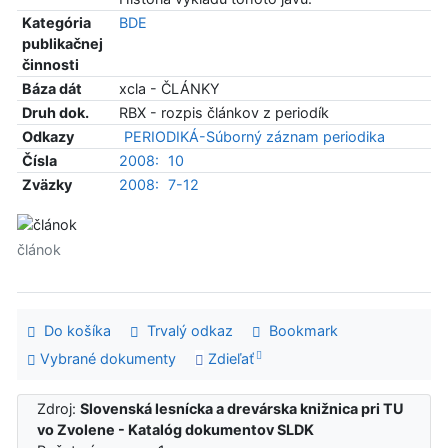
Kategória
BDE
publikačnej
činnosti
Báza dát
xcla - ČLÁNKY
Druh dok.
RBX - rozpis článkov z periodík
Odkazy
PERIODIKÁ-Súborný záznam periodika
Čísla
2008:
10
Zväzky
2008:
7-12
článok
Do košíka
Trvalý odkaz
Bookmark
Vybrané dokumenty
Zdieľať
Zdroj:
Slovenská lesnícka a drevárska knižnica pri TU
vo Zvolene - Katalóg dokumentov SLDK