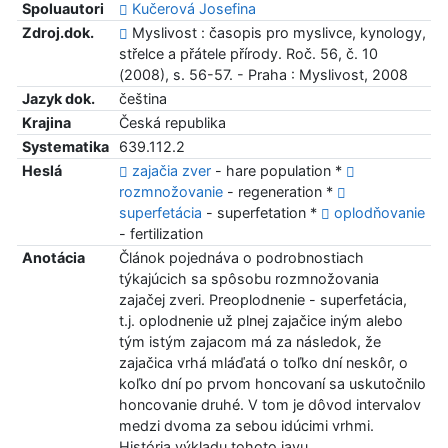
Spoluautori
Kučerová Josefina
Zdroj.dok.
Myslivost : časopis pro myslivce, kynology,
střelce a přátele přírody. Roč. 56, č. 10
(2008), s. 56-57. - Praha : Myslivost, 2008
Jazyk dok.
čeština
Krajina
Česká republika
Systematika
639.112.2
Heslá
zajačia zver
- hare population *
rozmnožovanie
- regeneration *
superfetácia
- superfetation *
oplodňovanie
- fertilization
Anotácia
Článok pojednáva o podrobnostiach
týkajúcich sa spôsobu rozmnožovania
zajačej zveri. Preoplodnenie - superfetácia,
t.j. oplodnenie už plnej zajačice iným alebo
tým istým zajacom má za následok, že
zajačica vrhá mláďatá o toľko dní neskôr, o
koľko dní po prvom honcovaní sa uskutočnilo
honcovanie druhé. V tom je dôvod intervalov
medzi dvoma za sebou idúcimi vrhmi.
História výkladu tohoto javu.