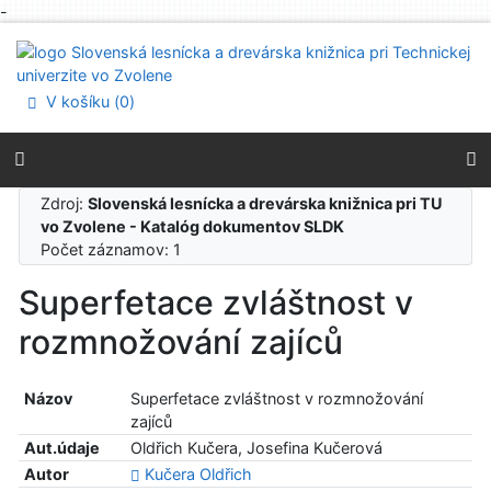
-
Prejsť na obsah
Prejsť na menu
Prehlásenie o webovej prístupnosti
V košíku (
0
)
Zdroj:
Slovenská lesnícka a drevárska knižnica pri TU
vo Zvolene - Katalóg dokumentov SLDK
Počet záznamov: 1
Superfetace zvláštnost v
rozmnožování zajíců
Názov
Superfetace zvláštnost v rozmnožování
zajíců
Aut.údaje
Oldřich Kučera, Josefina Kučerová
Autor
Kučera Oldřich