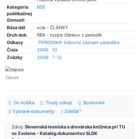
Kategória
BDE
publikačnej
činnosti
Báza dát
xcla - ČLÁNKY
Druh dok.
RBX - rozpis článkov z periodík
Odkazy
PERIODIKÁ-Súborný záznam periodika
Čísla
2008:
10
Zväzky
2008:
7-12
článok
Do košíka
Trvalý odkaz
Bookmark
Vybrané dokumenty
Zdieľať
Zdroj:
Slovenská lesnícka a drevárska knižnica pri TU
vo Zvolene - Katalóg dokumentov SLDK