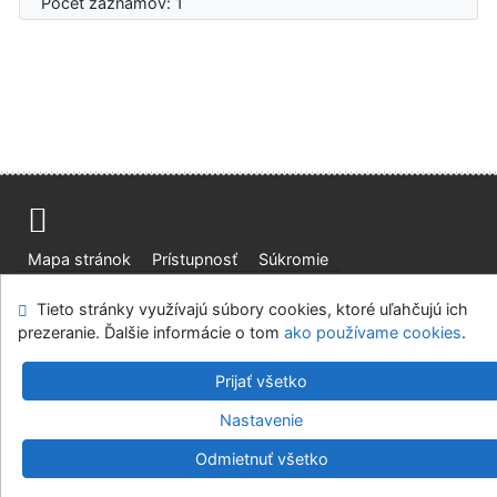
Počet záznamov: 1
Mapa stránok
Prístupnosť
Súkromie
Modul OpenSearch
Napíšte nám
Nastavenie cookies
Tieto stránky využívajú súbory cookies, ktoré uľahčujú ich
prezeranie. Ďalšie informácie o tom
ako používame cookies
.
Slovenská lesnícka a drevárska knižnica pri Technickej
univerzite vo Zvolene
Prijať všetko
©1993-2026
IPAC
v.4.8.63a
-
Cosmotron Slovakia, s.r.o.
Nastavenie
Odmietnuť všetko