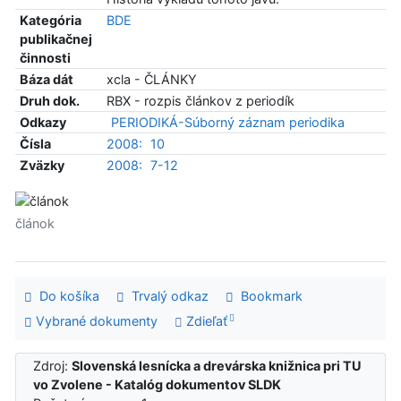
Kategória
BDE
publikačnej
činnosti
Báza dát
xcla - ČLÁNKY
Druh dok.
RBX - rozpis článkov z periodík
Odkazy
PERIODIKÁ-Súborný záznam periodika
Čísla
2008:
10
Zväzky
2008:
7-12
článok
Do košíka
Trvalý odkaz
Bookmark
Vybrané dokumenty
Zdieľať
Zdroj:
Slovenská lesnícka a drevárska knižnica pri TU
vo Zvolene - Katalóg dokumentov SLDK