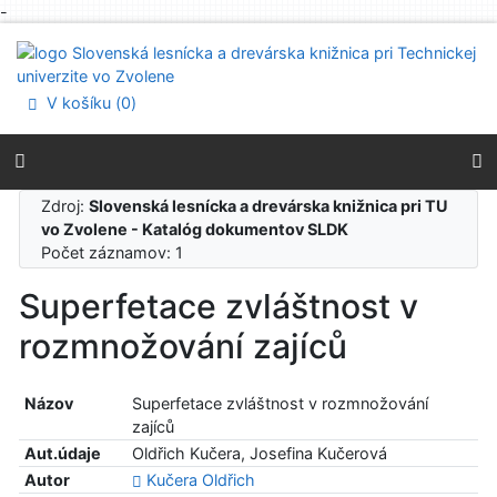
-
Prejsť na obsah
Prejsť na menu
Prehlásenie o webovej prístupnosti
V košíku (
0
)
Zdroj:
Slovenská lesnícka a drevárska knižnica pri TU
vo Zvolene - Katalóg dokumentov SLDK
Počet záznamov: 1
Superfetace zvláštnost v
rozmnožování zajíců
Názov
Superfetace zvláštnost v rozmnožování
zajíců
Aut.údaje
Oldřich Kučera, Josefina Kučerová
Autor
Kučera Oldřich