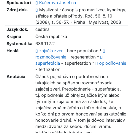
Spoluautori
Kučerová Josefina
Zdroj.dok.
Myslivost : časopis pro myslivce, kynology,
střelce a přátele přírody. Roč. 56, č. 10
(2008), s. 56-57. - Praha : Myslivost, 2008
Jazyk dok.
čeština
Krajina
Česká republika
Systematika
639.112.2
Heslá
zajačia zver
- hare population *
rozmnožovanie
- regeneration *
superfetácia
- superfetation *
oplodňovanie
- fertilization
Anotácia
Článok pojednáva o podrobnostiach
týkajúcich sa spôsobu rozmnožovania
zajačej zveri. Preoplodnenie - superfetácia,
t.j. oplodnenie už plnej zajačice iným alebo
tým istým zajacom má za následok, že
zajačica vrhá mláďatá o toľko dní neskôr, o
koľko dní po prvom honcovaní sa uskutočnilo
honcovanie druhé. V tom je dôvod intervalov
medzi dvoma za sebou idúcimi vrhmi.
História výkladu tohoto javu.