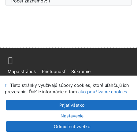
Počet záznamov: 1
Mapa stránok
Prístupnosť
Súkromie
Modul OpenSearch
Napíšte nám
Nastavenie cookies
Tieto stránky využívajú súbory cookies, ktoré uľahčujú ich
prezeranie. Ďalšie informácie o tom
ako používame cookies
.
Slovenská lesnícka a drevárska knižnica pri Technickej
univerzite vo Zvolene
Prijať všetko
©1993-2026
IPAC
v.4.8.63a
-
Cosmotron Slovakia, s.r.o.
Nastavenie
Odmietnuť všetko