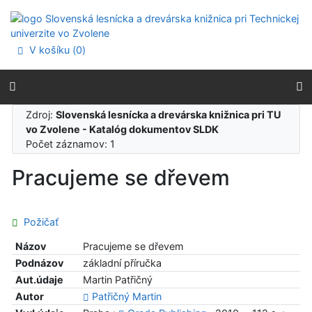
Prejsť na obsah
Prejsť na menu
Prehlásenie o webovej prístupnosti
V košíku (
0
)
Zdroj:
Slovenská lesnícka a drevárska knižnica pri TU
vo Zvolene - Katalóg dokumentov SLDK
Počet záznamov: 1
Pracujeme se dřevem
Požičať
Názov
Pracujeme se dřevem
Podnázov
základní příručka
Aut.údaje
Martin Patřičný
Autor
Patřičný Martin