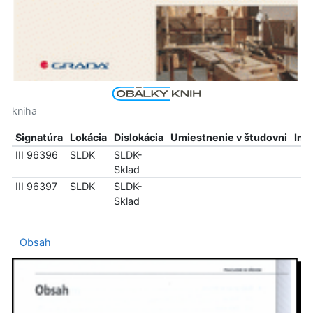
kniha
Signatúra
Lokácia
Dislokácia
Umiestnenie v študovni
Inf
III 96396
SLDK
SLDK-
Sklad
III 96397
SLDK
SLDK-
Sklad
Obsah