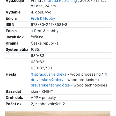
Vyd.údaje
Praha :
Grada Publishing
, 2010. - 112 s. :
81 obr., 24 cm
Vydanie
4. dopl. vyd.
Edícia
Profi & Hobby
ISBN
978-80-247-3581-8
Edícia
Profi & Hobby
Jazyk dok.
čeština
Krajina
Česká republika
Systematika
(035)
630*83
630*82
630*82/*83
Heslá
spracovanie dreva
- wood processing *
drevárske výrobky
- wood products *
drevárske technológie
- wood technologies
Báza dát
xkni - KNIHY
Druh dok.
APP - prírucky
Počet ex.
2, z toho voľných 2