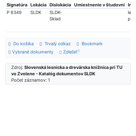
Signatúra
Lokácia
Dislokácia
Umiestnenie v študovni
Inf
P 6349
SLDK
SLDK-
len
Sklad
pre
Do košíka
Trvalý odkaz
Bookmark
Vybrané dokumenty
Zdieľať
Zdroj:
Slovenská lesnícka a drevárska knižnica pri TU
vo Zvolene - Katalóg dokumentov SLDK
Počet záznamov: 1