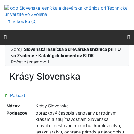
Prejsť na obsah
Prejsť na menu
Prehlásenie o webovej prístupnosti
V košíku (
0
)
Zdroj:
Slovenská lesnícka a drevárska knižnica pri TU
vo Zvolene - Katalóg dokumentov SLDK
Počet záznamov: 1
Krásy Slovenska
Požičať
Názov
Krásy Slovenska
Podnázov
obrázkový časopis venovaný prírodným
krásam a zaujímavostiam Slovenska,
turistike, cestovnému ruchu, horolezectvu,
jaskyniarstvu, ochrane prírody a národopisu