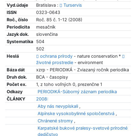
Vyd.údaje
Bratislava :
Turservis
ISSN
0323-0643
Roč., číslo
Roč. 85 č. 1-12 (2008)
Periodicita
mesačník
Jazyk dok.
slovenčina
Systematika
504
502
Heslá
ochrana prírody
- nature conservation *
životné prostredie
- environment
Báza dát
xzrp - PERIODIKÁ - Zviazaný ročník periodika
Druh dok.
BCA - časopisy
Počet ex.
1, z toho voľných 0, prezenčne 1
Odkazy
PERIODIKÁ-Súborný záznam periodika
ČLÁNKY
2008:
Aby nás nevypískali
,
Alpínske vysokobylinné spoločenstvá
,
Chránené stromy
,
Karpatské bukové pralesy-svetové prírodné
dedičstvo