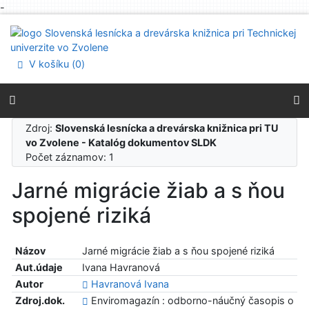
-
Prejsť na obsah
Prejsť na menu
Prehlásenie o webovej prístupnosti
V košíku (
0
)
Zdroj:
Slovenská lesnícka a drevárska knižnica pri TU
vo Zvolene - Katalóg dokumentov SLDK
Počet záznamov: 1
Jarné migrácie žiab a s ňou
spojené riziká
Názov
Jarné migrácie žiab a s ňou spojené riziká
Aut.údaje
Ivana Havranová
Autor
Havranová Ivana
Zdroj.dok.
Enviromagazín : odborno-náučný časopis o