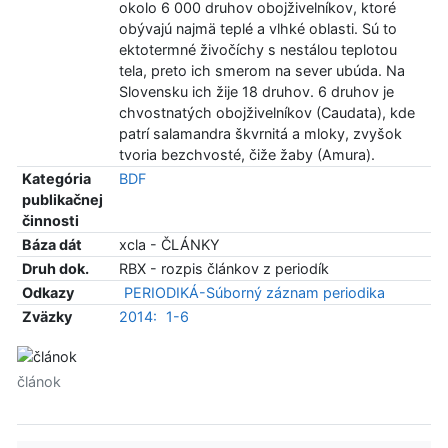
okolo 6 000 druhov obojživelníkov, ktoré
obývajú najmä teplé a vlhké oblasti. Sú to
ektotermné živočíchy s nestálou teplotou
tela, preto ich smerom na sever ubúda. Na
Slovensku ich žije 18 druhov. 6 druhov je
chvostnatých obojživelníkov (Caudata), kde
patrí salamandra škvrnitá a mloky, zvyšok
tvoria bezchvosté, čiže žaby (Amura).
Kategória
BDF
publikačnej
činnosti
Báza dát
xcla - ČLÁNKY
Druh dok.
RBX - rozpis článkov z periodík
Odkazy
PERIODIKÁ-Súborný záznam periodika
Zväzky
2014:
1-6
článok