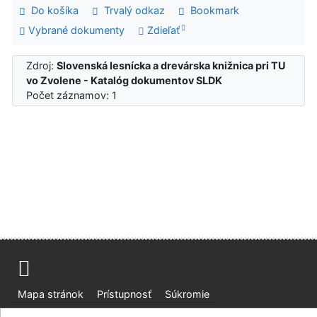
Do košíka
Trvalý odkaz
Bookmark
Vybrané dokumenty
Zdieľať
Zdroj:
Slovenská lesnícka a drevárska knižnica pri TU
vo Zvolene - Katalóg dokumentov SLDK
Počet záznamov: 1
Mapa stránok
Prístupnosť
Súkromie
Modul OpenSearch
Napíšte nám
Nastavenie cookies